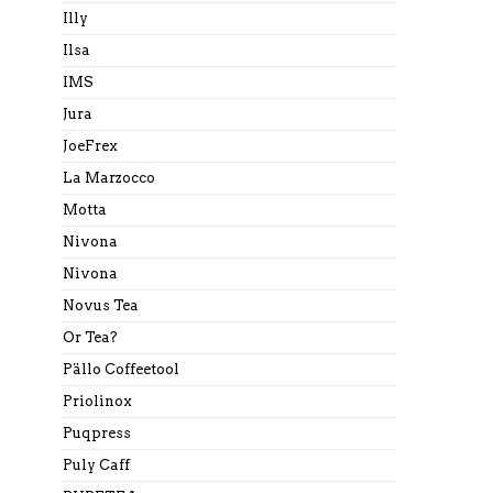
Illy
Ilsa
IMS
Jura
JoeFrex
La Marzocco
Motta
Nivona
Nivona
Novus Tea
Or Tea?
Pällo Coffeetool
Priolinox
Puqpress
Puly Caff