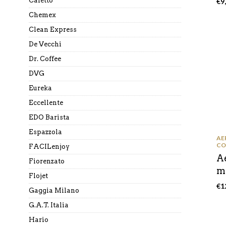
Cafetto
€
9
Chemex
Clean Express
De Vecchi
Dr. Coffee
DVG
Eureka
Eccellente
EDO Barista
Espazzola
AE
CO
FACILenjoy
A
Fiorenzato
mi
Flojet
€
1
Gaggia Milano
G.A.T. Italia
Hario