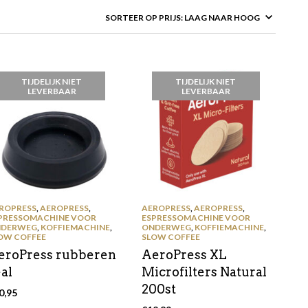
TIJDELIJK NIET
TIJDELIJK NIET
LEVERBAAR
LEVERBAAR
ROPRESS
,
AEROPRESS
,
AEROPRESS
,
AEROPRESS
,
PRESSOMACHINE VOOR
ESPRESSOMACHINE VOOR
DERWEG
,
KOFFIEMACHINE
,
ONDERWEG
,
KOFFIEMACHINE
,
OW COFFEE
SLOW COFFEE
eroPress rubberen
AeroPress XL
al
Microfilters Natural
200st
0,95