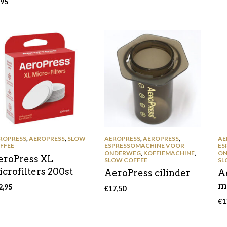
,95
ROPRESS
,
AEROPRESS
,
SLOW
AEROPRESS
,
AEROPRESS
,
AE
FFEE
ESPRESSOMACHINE VOOR
ES
ONDERWEG
,
KOFFIEMACHINE
,
ON
eroPress XL
SLOW COFFEE
SL
crofilters 200st
AeroPress cilinder
A
m
2,95
€
17,50
€
1