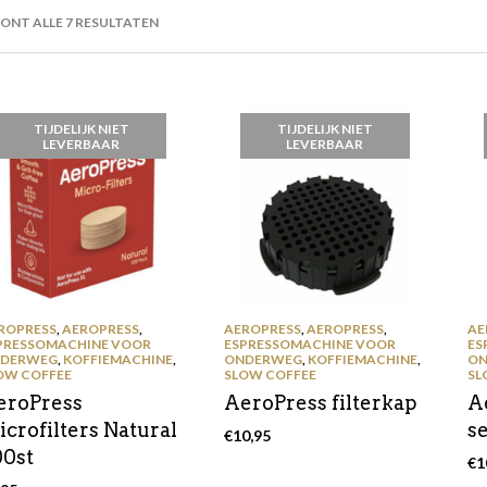
GESORTEERD
ONT ALLE 7 RESULTATEN
OP
PRIJS:
LAAG
NAAR
HOOG
TIJDELIJK NIET
TIJDELIJK NIET
LEVERBAAR
LEVERBAAR
ROPRESS
,
AEROPRESS
,
AEROPRESS
,
AEROPRESS
,
AE
PRESSOMACHINE VOOR
ESPRESSOMACHINE VOOR
ES
DERWEG
,
KOFFIEMACHINE
,
ONDERWEG
,
KOFFIEMACHINE
,
ON
OW COFFEE
SLOW COFFEE
SL
eroPress
AeroPress filterkap
A
crofilters Natural
se
€
10,95
00st
€
1