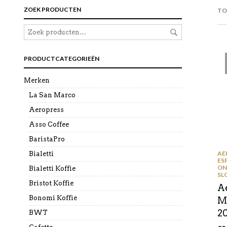
ZOEK PRODUCTEN
TO
PRODUCTCATEGORIEËN
Merken
La San Marco
Aeropress
Asso Coffee
BaristaPro
AE
Bialetti
ES
ON
Bialetti Koffie
SL
Bristot Koffie
A
Bonomi Koffie
Mi
2
BWT