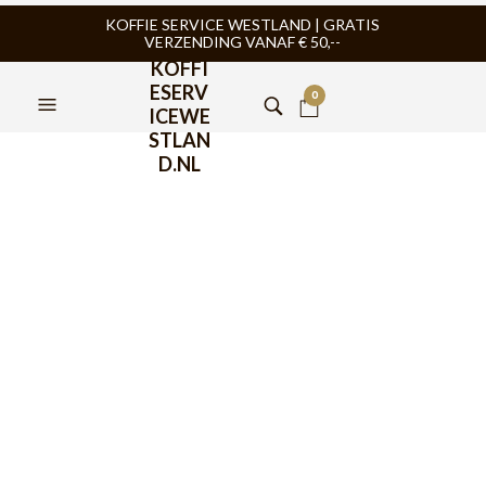
KOFFIE SERVICE WESTLAND | GRATIS
VERZENDING VANAF € 50,--
KOFFI
ESERV
0
ICEWE
STLAN
D.NL
FILTERS
TIJDELIJK NIET
TIJDELIJK NIET
LEVERBAAR
LEVERBAAR
AEROPRESS
,
AEROPRESS
,
AEROPRESS
,
AEROPRESS
,
ESPRESSOMACHINE VOOR
ESPRESSOMACHINE VOOR
ONDERWEG
,
KOFFIEMACHINE
,
ONDERWEG
,
KOFFIEMACHINE
,