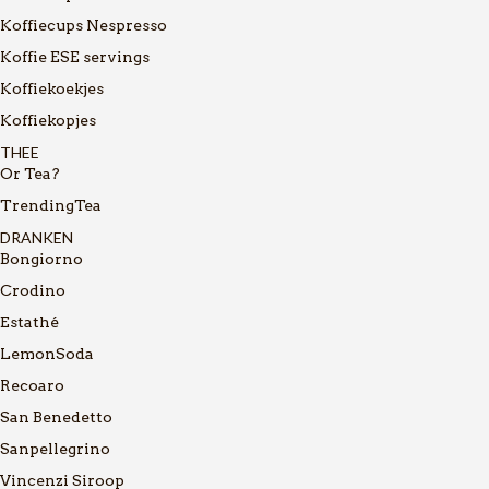
Koffiecups Nespresso
Koffie ESE servings
Koffiekoekjes
Koffiekopjes
THEE
Or Tea?
TrendingTea
DRANKEN
Bongiorno
Crodino
Estathé
LemonSoda
Recoaro
San Benedetto
Sanpellegrino
Vincenzi Siroop