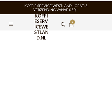
KOFFIE SERVICE WESTLAND | GRATIS
VERZENDING VANAF € 50,--
KOFFI
ESERV
0
ICEWE
STLAN
D.NL
Eccellente Waterfilter
geschikt voor Delonghi
€
11,95
Het Eccellente
Ecam Waterfilter voor
Delonghi