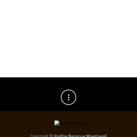
Puly Caff Cold Brew Reiniger 1ltr
€
19,95
Copyright ©
Koffie Service Westland