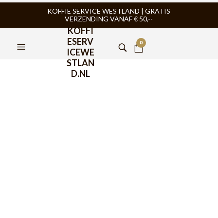
KOFFIE SERVICE WESTLAND | GRATIS
VERZENDING VANAF € 50,--
KOFFI
ESERV
0
ICEWE
STLAN
D.NL
Eccellente Waterfilter
geschikt voor
Philips/Saeco Intenza+
€
10,95