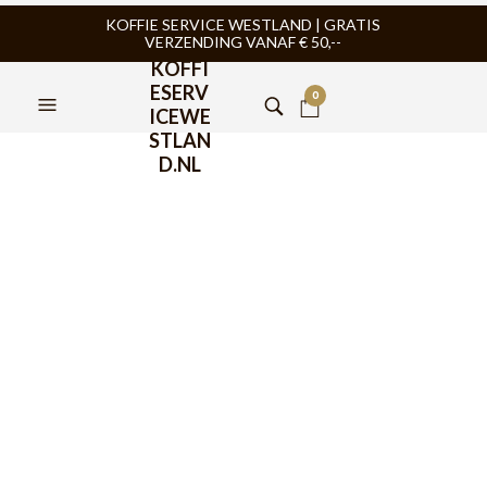
KOFFIE SERVICE WESTLAND | GRATIS
VERZENDING VANAF € 50,--
KOFFI
ESERV
0
ICEWE
STLAN
D.NL
BaristaPro Tampingmat +
Buisvormige
Portafilterhouder
€
29,95