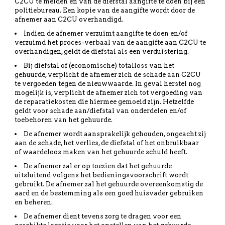
C2CU te melden en van de diefstal aangifte te doen bij een
politiebureau. Een kopie van de aangifte wordt door de
afnemer aan C2CU overhandigd.
Indien de afnemer verzuimt aangifte te doen en/of
verzuimd het proces-verbaal van de aangifte aan C2CU te
overhandigen, geldt de diefstal als een verduistering.
Bij diefstal of (economische) totalloss van het
gehuurde, verplicht de afnemer zich de schade aan C2CU
te vergoeden tegen de nieuwwaarde. In geval herstel nog
mogelijk is, verplicht de afnemer zich tot vergoeding van
de reparatiekosten die hiermee gemoeid zijn. Hetzelfde
geldt voor schade aan/diefstal van onderdelen en/of
toebehoren van het gehuurde.
De afnemer wordt aansprakelijk gehouden, ongeacht zij
aan de schade, het verlies, de diefstal of het onbruikbaar
of waardeloos maken van het gehuurde schuld heeft.
De afnemer zal er op toezien dat het gehuurde
uitsluitend volgens het bedieningsvoorschrift wordt
gebruikt. De afnemer zal het gehuurde overeenkomstig de
aard en de bestemming als een goed huisvader gebruiken
en beheren.
De afnemer dient tevens zorg te dragen voor een