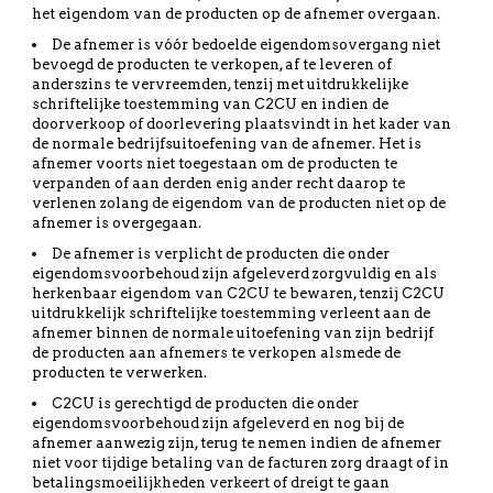
het eigendom van de producten op de afnemer overgaan.
De afnemer is vóór bedoelde eigendomsovergang niet
bevoegd de producten te verkopen, af te leveren of
anderszins te vervreemden, tenzij met uitdrukkelijke
schriftelijke toestemming van C2CU en indien de
doorverkoop of doorlevering plaatsvindt in het kader van
de normale bedrijfsuitoefening van de afnemer. Het is
afnemer voorts niet toegestaan om de producten te
verpanden of aan derden enig ander recht daarop te
verlenen zolang de eigendom van de producten niet op de
afnemer is overgegaan.
De afnemer is verplicht de producten die onder
eigendomsvoorbehoud zijn afgeleverd zorgvuldig en als
herkenbaar eigendom van C2CU te bewaren, tenzij C2CU
uitdrukkelijk schriftelijke toestemming verleent aan de
afnemer binnen de normale uitoefening van zijn bedrijf
de producten aan afnemers te verkopen alsmede de
producten te verwerken.
C2CU is gerechtigd de producten die onder
eigendomsvoorbehoud zijn afgeleverd en nog bij de
afnemer aanwezig zijn, terug te nemen indien de afnemer
niet voor tijdige betaling van de facturen zorg draagt of in
betalingsmoeilijkheden verkeert of dreigt te gaan