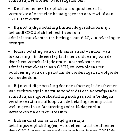
schriftelijk te worden overeengekomen.
De afnemer heeft de plicht om onjuistheden in
verstrekte of vermelde betaalgegevens onverwijld aan
C2CU te melden.
Bij niet tijdige betaling binnen de gestelde termijn
behoudt C2CU zich het recht voor om
administratiekosten ten bedrage van € 40,= in rekening te
brengen.
Iedere betaling van de afnemer strekt – indien van
toepassing – in de eerste plaats ter voldoening van de
door hem verschuldigde rente, incassokosten en
administratiekosten aan C2CU, en vervolgens ter
voldoening van de openstaande vorderingen in volgorde
van ouderdom.
Bij niet tijdige betaling door de afnemer, is de afnemer
van rechtswege in verzuim zonder dat een voorafgaande
schriftelijke ingebrekestelling nodig is, zodra 14 dagen
verstreken zijn na afloop van de betalingstermijn, dan
wel in geval van facturering zodra 14 dagen zijn
verstreken na de factuurdatum.
Indien de afnemer niet tijdig aan zijn
betalingsverplichting(en) voldoet, en nadat de afnemer
door C2CU is gewezen op de te late betaling en C2CU de