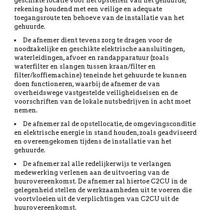
geschikte locatie voor het opstellen van het gehuurde,
rekening houdend met een veilige en adequate
toegangsroute ten behoeve van de installatie van het
gehuurde.
De afnemer dient tevens zorg te dragen voor de
noodzakelijke en geschikte elektrische aansluitingen,
waterleidingen, afvoer en randapparatuur (zoals
waterfilter en slangen tussen kraan/filter en
filter/koffiemachine) teneinde het gehuurde te kunnen
doen functioneren, waarbij de afnemer de van
overheidswege vastgestelde veiligheidseisen en de
voorschriften van de lokale nutsbedrijven in acht moet
nemen.
De afnemer zal de opstellocatie, de omgevingsconditie
en elektrische energie in stand houden, zoals geadviseerd
en overeengekomen tijdens de installatie van het
gehuurde.
De afnemer zal alle redelijkerwijs te verlangen
medewerking verlenen aan de uitvoering van de
huurovereenkomst. De afnemer zal hiertoe C2CU in de
gelegenheid stellen de werkzaamheden uit te voeren die
voortvloeien uit de verplichtingen van C2CU uit de
huurovereenkomst.