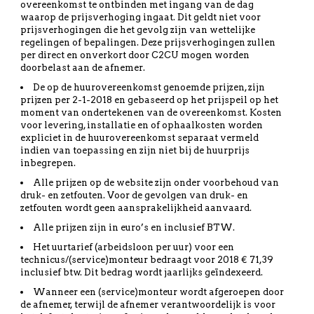
overeenkomst te ontbinden met ingang van de dag
waarop de prijsverhoging ingaat. Dit geldt niet voor
prijsverhogingen die het gevolg zijn van wettelijke
regelingen of bepalingen. Deze prijsverhogingen zullen
per direct en onverkort door C2CU mogen worden
doorbelast aan de afnemer.
De op de huurovereenkomst genoemde prijzen, zijn
prijzen per 2-1-2018 en gebaseerd op het prijspeil op het
moment van ondertekenen van de overeenkomst. Kosten
voor levering, installatie en of ophaalkosten worden
expliciet in de huurovereenkomst separaat vermeld
indien van toepassing en zijn niet bij de huurprijs
inbegrepen.
Alle prijzen op de website zijn onder voorbehoud van
druk- en zetfouten. Voor de gevolgen van druk- en
zetfouten wordt geen aansprakelijkheid aanvaard.
Alle prijzen zijn in euro’s en inclusief BTW.
Het uurtarief (arbeidsloon per uur) voor een
technicus/(service)monteur bedraagt voor 2018 € 71,39
inclusief btw. Dit bedrag wordt jaarlijks geïndexeerd.
Wanneer een (service)monteur wordt afgeroepen door
de afnemer, terwijl de afnemer verantwoordelijk is voor