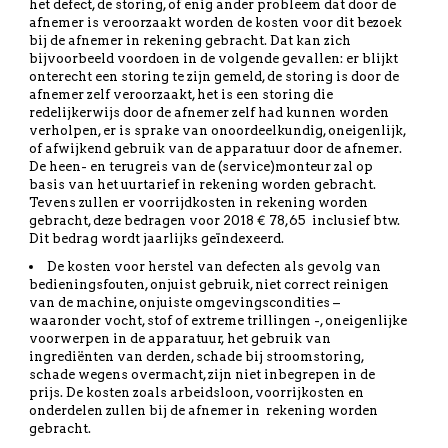
het defect, de storing, of enig ander probleem dat door de
afnemer is veroorzaakt worden de kosten voor dit bezoek
bij de afnemer in rekening gebracht. Dat kan zich
bijvoorbeeld voordoen in de volgende gevallen: er blijkt
onterecht een storing te zijn gemeld, de storing is door de
afnemer zelf veroorzaakt, het is een storing die
redelijkerwijs door de afnemer zelf had kunnen worden
verholpen, er is sprake van onoordeelkundig, oneigenlijk,
of afwijkend gebruik van de apparatuur door de afnemer.
De heen- en terugreis van de (service)monteur zal op
basis van het uurtarief in rekening worden gebracht.
Tevens zullen er voorrijdkosten in rekening worden
gebracht, deze bedragen voor 2018 € 78,65 inclusief btw.
Dit bedrag wordt jaarlijks geïndexeerd.
De kosten voor herstel van defecten als gevolg van
bedieningsfouten, onjuist gebruik, niet correct reinigen
van de machine, onjuiste omgevingscondities –
waaronder vocht, stof of extreme trillingen -, oneigenlijke
voorwerpen in de apparatuur, het gebruik van
ingrediënten van derden, schade bij stroomstoring,
schade wegens overmacht, zijn niet inbegrepen in de
prijs. De kosten zoals arbeidsloon, voorrijkosten en
onderdelen zullen bij de afnemer in rekening worden
gebracht.