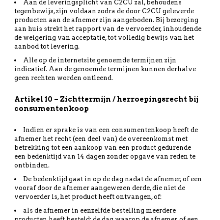
Aan de leveringsplicht van C2CU zal, behoudens
tegenbewijs, zijn voldaan zodra de door C2CU geleverde
producten aan de afnemer zijn aangeboden. Bij bezorging
aan huis strekt het rapport van de vervoerder, inhoudende
de weigering van acceptatie, tot volledig bewijs van het
aanbod tot levering.
Alle op de internetsite genoemde termijnen zijn
indicatief. Aan de genoemde termijnen kunnen derhalve
geen rechten worden ontleend.
Artikel 10 – Zichttermijn / herroepingsrecht bij
consumentenkoop
Indien er sprake is van een consumentenkoop heeft de
afnemer het recht (een deel van) de overeenkomst met
betrekking tot een aankoop van een product gedurende
een bedenktijd van 14 dagen zonder opgave van reden te
ontbinden.
De bedenktijd gaat in op de dag nadat de afnemer, of een
vooraf door de afnemer aangewezen derde, die niet de
vervoerder is, het product heeft ontvangen, of:
als de afnemer in eenzelfde bestelling meerdere
producten heeft besteld: de dag waarop de afnemer, of een