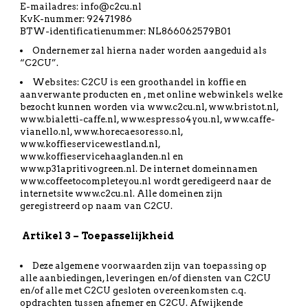
E-mailadres: info@c2cu.nl
KvK-nummer: 92471986
BTW-identificatienummer: NL866062579B01
Ondernemer zal hierna nader worden aangeduid als
“C2CU”.
Websites: C2CU is een groothandel in koffie en
aanverwante producten en , met online webwinkels welke
bezocht kunnen worden via www.c2cu.nl, www.bristot.nl,
www.bialetti-caffe.nl, www.espresso4you.nl, www.caffe-
vianello.nl, www.horecaesoresso.nl,
www.koffieservicewestland.nl,
www.koffieservicehaaglanden.nl en
www.p31apritivogreen.nl. De internet domeinnamen
www.coffeetocompleteyou.nl wordt geredigeerd naar de
internetsite www.c2cu.nl. Alle domeinen zijn
geregistreerd op naam van C2CU.
Artikel 3 – Toepasselijkheid
Deze algemene voorwaarden zijn van toepassing op
alle aanbiedingen, leveringen en/of diensten van C2CU
en/of alle met C2CU gesloten overeenkomsten c.q.
opdrachten tussen afnemer en C2CU. Afwijkende