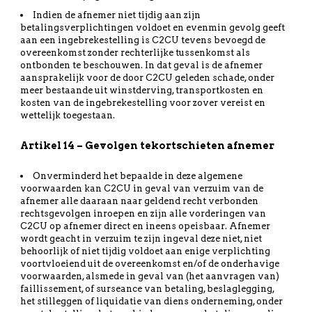
Indien de afnemer niet tijdig aan zijn
betalingsverplichtingen voldoet en evenmin gevolg geeft
aan een ingebrekestelling is C2CU tevens bevoegd de
overeenkomst zonder rechterlijke tussenkomst als
ontbonden te beschouwen. In dat geval is de afnemer
aansprakelijk voor de door C2CU geleden schade, onder
meer bestaande uit winstderving, transportkosten en
kosten van de ingebrekestelling voor zover vereist en
wettelijk toegestaan.
Artikel 14 – Gevolgen tekortschieten afnemer
Onverminderd het bepaalde in deze algemene
voorwaarden kan C2CU in geval van verzuim van de
afnemer alle daaraan naar geldend recht verbonden
rechtsgevolgen inroepen en zijn alle vorderingen van
C2CU op afnemer direct en ineens opeisbaar. Afnemer
wordt geacht in verzuim te zijn ingeval deze niet, niet
behoorlijk of niet tijdig voldoet aan enige verplichting
voortvloeiend uit de overeenkomst en/of de onderhavige
voorwaarden, alsmede in geval van (het aanvragen van)
faillissement, of surseance van betaling, beslaglegging,
het stilleggen of liquidatie van diens onderneming, onder