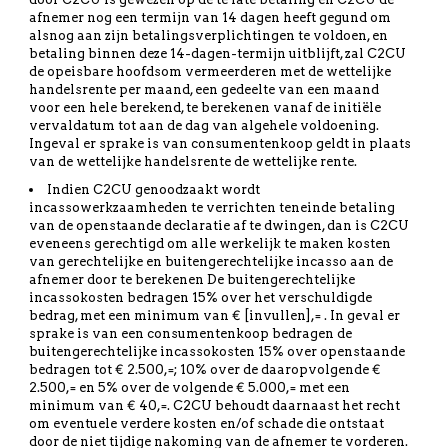
afnemer nog een termijn van 14 dagen heeft gegund om
alsnog aan zijn betalingsverplichtingen te voldoen, en
betaling binnen deze 14-dagen-termijn uitblijft, zal C2CU
de opeisbare hoofdsom vermeerderen met de wettelijke
handelsrente per maand, een gedeelte van een maand
voor een hele berekend, te berekenen vanaf de initiële
vervaldatum tot aan de dag van algehele voldoening.
Ingeval er sprake is van consumentenkoop geldt in plaats
van de wettelijke handelsrente de wettelijke rente.
Indien C2CU genoodzaakt wordt
incassowerkzaamheden te verrichten teneinde betaling
van de openstaande declaratie af te dwingen, dan is C2CU
eveneens gerechtigd om alle werkelijk te maken kosten
van gerechtelijke en buitengerechtelijke incasso aan de
afnemer door te berekenen De buitengerechtelijke
incassokosten bedragen 15% over het verschuldigde
bedrag, met een minimum van € [invullen],= . In geval er
sprake is van een consumentenkoop bedragen de
buitengerechtelijke incassokosten 15% over openstaande
bedragen tot € 2.500,=; 10% over de daaropvolgende €
2.500,= en 5% over de volgende € 5.000,= met een
minimum van € 40,=. C2CU behoudt daarnaast het recht
om eventuele verdere kosten en/of schade die ontstaat
door de niet tijdige nakoming van de afnemer te vorderen.