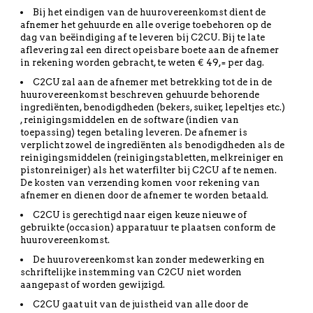
Bij het eindigen van de huurovereenkomst dient de
afnemer het gehuurde en alle overige toebehoren op de
dag van beëindiging af te leveren bij C2CU. Bij te late
aflevering zal een direct opeisbare boete aan de afnemer
in rekening worden gebracht, te weten € 49,= per dag.
C2CU zal aan de afnemer met betrekking tot de in de
huurovereenkomst beschreven gehuurde behorende
ingrediënten, benodigdheden (bekers, suiker, lepeltjes etc.)
, reinigingsmiddelen en de software (indien van
toepassing) tegen betaling leveren. De afnemer is
verplicht zowel de ingrediënten als benodigdheden als de
reinigingsmiddelen (reinigingstabletten, melkreiniger en
pistonreiniger) als het waterfilter bij C2CU af te nemen.
De kosten van verzending komen voor rekening van
afnemer en dienen door de afnemer te worden betaald.
C2CU is gerechtigd naar eigen keuze nieuwe of
gebruikte (occasion) apparatuur te plaatsen conform de
huurovereenkomst.
De huurovereenkomst kan zonder medewerking en
schriftelijke instemming van C2CU niet worden
aangepast of worden gewijzigd.
C2CU gaat uit van de juistheid van alle door de