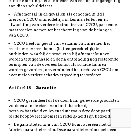
curatele stelling, het aanbieden van een betalingsregeling
aan diens schuldeisers.
Afnemer zal in de gevallen als genoemd in lid 1
hiervoor, C2CU onmiddellijk in kennis stellen en, in
afwachting van verdere instructies van C2CU, passende
maatregelen nemen ter bescherming van de belangen
van C2CU.
C2CU heeft in geval van verzuim van afnemer het
recht deze overeenkomst (buitengerechtelijk) te
ontbinden, waarbij de producten bij afnemer kunnen
worden teruggehaald en de na ontbinding nog resterende
termijnen van de overeenkomst als schade kunnen
worden gevorderd, onverminderd het recht van C2CU om
eventuele verdere schadevergoeding te vorderen.
Artikel 15 – Garantie
C2CU garandeert dat de door haar geleverde producten
voldoen aan de eisen van bruikbaarheid,
betrouwbaarheid en levensduur zoals deze door partijen
bij de koopovereenkomst in redelijkheid zijn bedoeld.
De garantietermijn van C2CU komt overeen met de
fabrieksgarantietermijn. Deze garantietermijn doet geen