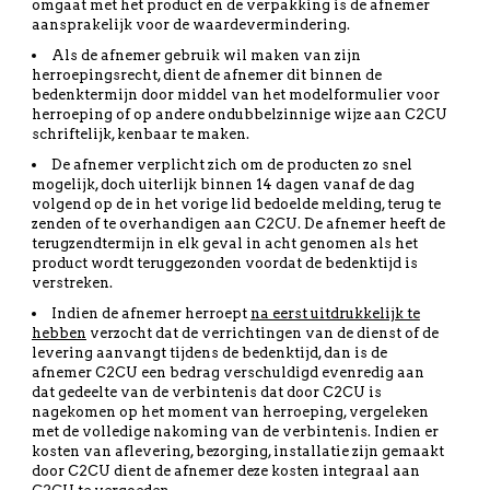
omgaat met het product en de verpakking is de afnemer
aansprakelijk voor de waardevermindering.
Als de afnemer gebruik wil maken van zijn
herroepingsrecht, dient de afnemer dit binnen de
bedenktermijn door middel van het modelformulier voor
herroeping of op andere ondubbelzinnige wijze aan C2CU
schriftelijk, kenbaar te maken.
De afnemer verplicht zich om de producten zo snel
mogelijk, doch uiterlijk binnen 14 dagen vanaf de dag
volgend op de in het vorige lid bedoelde melding, terug te
zenden of te overhandigen aan C2CU. De afnemer heeft de
terugzendtermijn in elk geval in acht genomen als het
product wordt teruggezonden voordat de bedenktijd is
verstreken.
Indien de afnemer herroept
na eerst uitdrukkelijk te
hebben
verzocht dat de verrichtingen van de dienst of de
levering aanvangt tijdens de bedenktijd, dan is de
afnemer C2CU een bedrag verschuldigd evenredig aan
dat gedeelte van de verbintenis dat door C2CU is
nagekomen op het moment van herroeping, vergeleken
met de volledige nakoming van de verbintenis. Indien er
kosten van aflevering, bezorging, installatie zijn gemaakt
door C2CU dient de afnemer deze kosten integraal aan