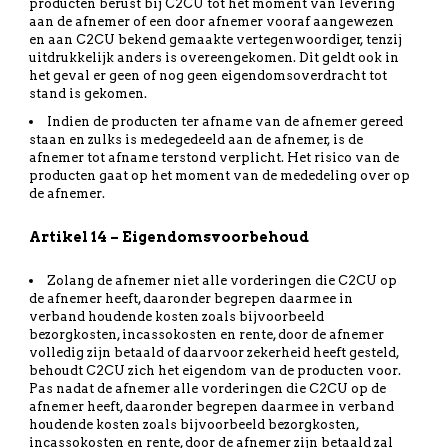
producten berust bij C2CU tot het moment van levering
aan de afnemer of een door afnemer vooraf aangewezen
en aan C2CU bekend gemaakte vertegenwoordiger, tenzij
uitdrukkelijk anders is overeengekomen. Dit geldt ook in
het geval er geen of nog geen eigendomsoverdracht tot
stand is gekomen.
Indien de producten ter afname van de afnemer gereed
staan en zulks is medegedeeld aan de afnemer, is de
afnemer tot afname terstond verplicht. Het risico van de
producten gaat op het moment van de mededeling over op
de afnemer.
Artikel 14 – Eigendomsvoorbehoud
Zolang de afnemer niet alle vorderingen die C2CU op
de afnemer heeft, daaronder begrepen daarmee in
verband houdende kosten zoals bijvoorbeeld
bezorgkosten, incassokosten en rente, door de afnemer
volledig zijn betaald of daarvoor zekerheid heeft gesteld,
behoudt C2CU zich het eigendom van de producten voor.
Pas nadat de afnemer alle vorderingen die C2CU op de
afnemer heeft, daaronder begrepen daarmee in verband
houdende kosten zoals bijvoorbeeld bezorgkosten,
incassokosten en rente, door de afnemer zijn betaald zal