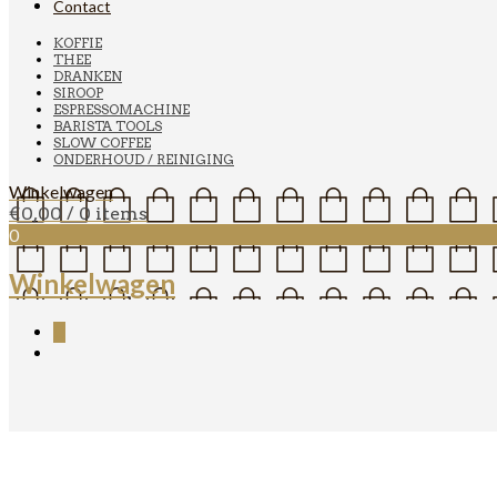
Contact
KOFFIE
THEE
DRANKEN
SIROOP
ESPRESSOMACHINE
BARISTA TOOLS
SLOW COFFEE
ONDERHOUD / REINIGING
Winkelwagen
€
0,00
/ 0 items
0
Winkelwagen
0