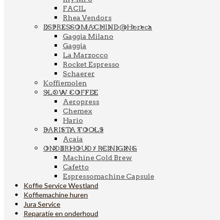
FACIL
Rhea Vendors
ESPRESSOMACHINE @Horeca
Gaggia Milano
Gaggia
La Marzocco
Rocket Espresso
Schaerer
Koffiemolen
SLOW COFFEE
Aeropress
Chemex
Hario
BARISTA TOOLS
Acaia
ONDERHOUD / REINIGING
Machine Cold Brew
Cafetto
Espressomachine Capsule
Koffie Service Westland
Koffiemachine huren
Jura Service
Reparatie en onderhoud