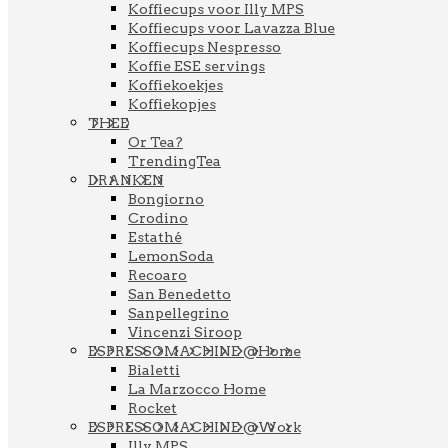
Koffiecups voor Illy MPS
Koffiecups voor Lavazza Blue
Koffiecups Nespresso
Koffie ESE servings
Koffiekoekjes
Koffiekopjes
THEE
Or Tea?
TrendingTea
DRANKEN
Bongiorno
Crodino
Estathé
LemonSoda
Recoaro
San Benedetto
Sanpellegrino
Vincenzi Siroop
ESPRESSOMACHINE @Home
Bialetti
La Marzocco Home
Rocket
ESPRESSOMACHINE @Work
Illy MPS