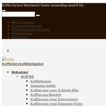
Koffie Service Westland | Gratis verzending vanaf € 50,--
Mijn Account
Accountgegevens
Wachtwoord vergeten
Bestellingen
Adressen
KoffieServiceWestland.nl
Webwinkel
KOFFIE
Koffiebonen
Gemalen koffie
Koffiecups voor A Modo Mio
Koffiecups Bialetti
Koffiecups voor Dolce Gusto
Koffiecups voor Espresso Point