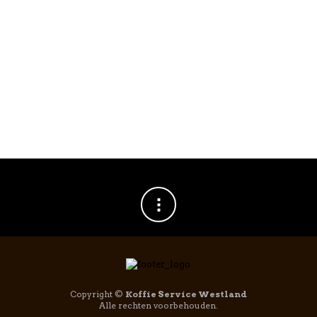
DRANKEN
,
DRANKEN
,
RECOARO
SANPELLEGRINO
Recoaro Acqua
Sanpellegrino
Brillante Tonica
Sanbitter Rosso –
– 6 x 1L
10 x 10cl
€
14,95
€
12,95
excl. statiegeld van
€
1,50
Copyright ©
Koffie Service Westland
Alle rechten voorbehouden.