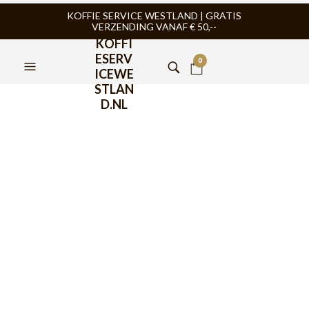
KOFFIE SERVICE WESTLAND | GRATIS
VERZENDING VANAF € 50,--
KOFFI
ESERV
0
ICEWE
STLAN
D.NL
Koffie Service
Westland
Koffie Service
Westland uw
koffieleverancier
voor koffie,
koffiemachine,
service en
reparatie.