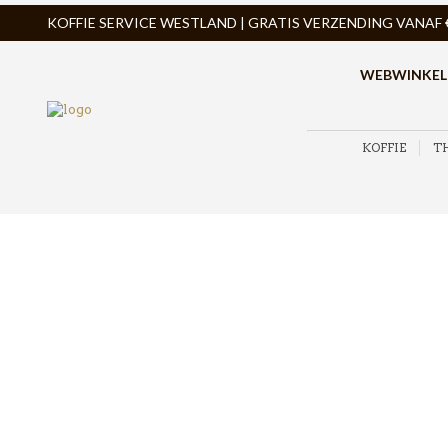
KOFFIE SERVICE WESTLAND | GRATIS VERZENDING VANAF € 
WEBWINKEL
KOFFIE
T