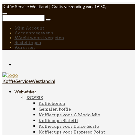
Koffie Service Westland | Gratis verzending vanaf € 50,--
Mijn Account
Accountgegevens
Wachtwoord vergeten
Bestellingen
Adressen
KoffieServiceWestland.nl
Webwinkel
KOFFIE
Koffiebonen
Gemalen koffie
Koffiecups voor A Modo Mio
Koffiecups Bialetti
Koffiecups voor Dolce Gusto
Koffiecups voor Espresso Point