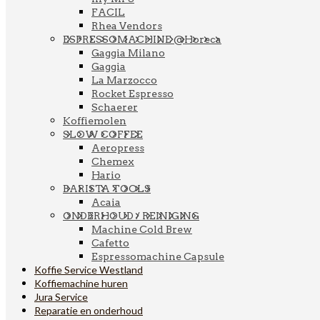
FACIL
Rhea Vendors
ESPRESSOMACHINE @Horeca
Gaggia Milano
Gaggia
La Marzocco
Rocket Espresso
Schaerer
Koffiemolen
SLOW COFFEE
Aeropress
Chemex
Hario
BARISTA TOOLS
Acaia
ONDERHOUD / REINIGING
Machine Cold Brew
Cafetto
Espressomachine Capsule
Koffie Service Westland
Koffiemachine huren
Jura Service
Reparatie en onderhoud