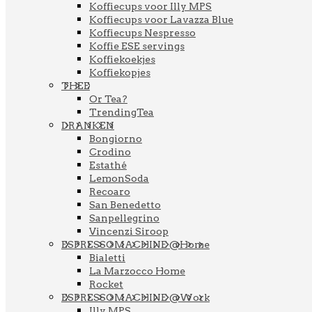
Koffiecups voor Illy MPS
Koffiecups voor Lavazza Blue
Koffiecups Nespresso
Koffie ESE servings
Koffiekoekjes
Koffiekopjes
THEE
Or Tea?
TrendingTea
DRANKEN
Bongiorno
Crodino
Estathé
LemonSoda
Recoaro
San Benedetto
Sanpellegrino
Vincenzi Siroop
ESPRESSOMACHINE @Home
Bialetti
La Marzocco Home
Rocket
ESPRESSOMACHINE @Work
Illy MPS