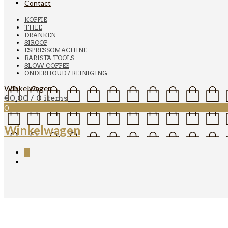
Contact
KOFFIE
THEE
DRANKEN
SIROOP
ESPRESSOMACHINE
BARISTA TOOLS
SLOW COFFEE
ONDERHOUD / REINIGING
Winkelwagen
€
0,00
/ 0 items
0
Winkelwagen
0