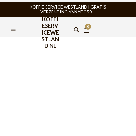
KOFFIE SERVICE WESTLAND | GRATIS
VERZENDING VANAF € 50,--
KOFFI
ESERV
0
ICEWE
STLAN
D.NL
Percolator
FILTERS
TIJDELIJK NIET