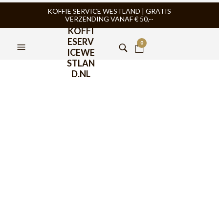
KOFFIE SERVICE WESTLAND | GRATIS
VERZENDING VANAF € 50,--
KOFFI
ESERV
0
ICEWE
STLAN
D.NL
Bialetti Moka Express
Rood 3 kops
€
42,95
Bialetti Moka Express Rood 3 kops, geniet zoals de