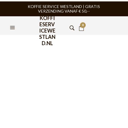
KOFFIE SERVICE WESTLAND | GRATIS
VERZENDING VANAF € 50,--
KOFFI
ESERV
0
ICEWE
STLAN
D.NL
FILTERS
TIJDELIJK NIET
LEVERBAAR
BIALETTI KOFFIE
,
KOFFIE
,
KOFFIECUPS NESPRESSO