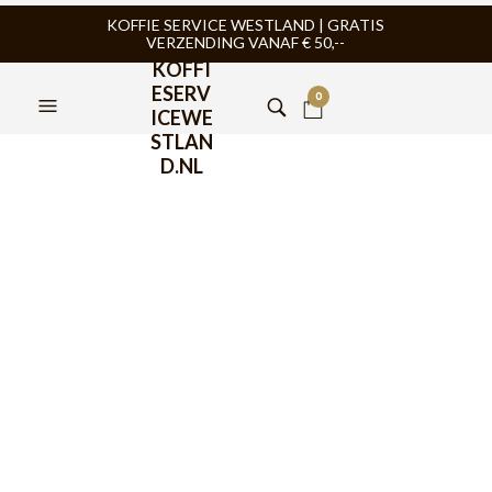
KOFFIE SERVICE WESTLAND | GRATIS
VERZENDING VANAF € 50,--
KOFFI
ESERV
0
ICEWE
STLAN
D.NL
Bialetti Bridgerton Koffie
Capsules 16st
€
8,99