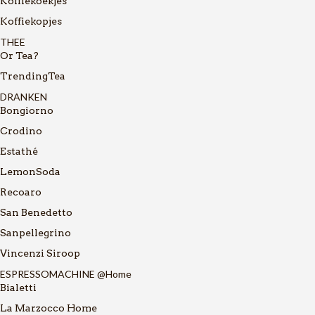
Koffiekoekjes
Koffiekopjes
THEE
Or Tea?
TrendingTea
DRANKEN
Bongiorno
Crodino
Estathé
LemonSoda
Recoaro
San Benedetto
Sanpellegrino
Vincenzi Siroop
ESPRESSOMACHINE @Home
Bialetti
La Marzocco Home