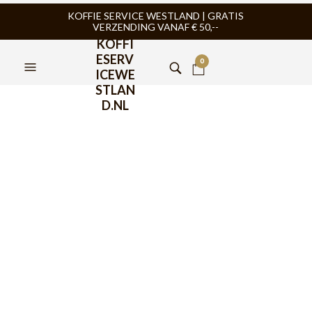
KOFFIE SERVICE WESTLAND | GRATIS
VERZENDING VANAF € 50,--
KOFFI
ESERV
0
ICEWE
STLAN
D.NL
Bialetti Bridgerton Koffie
Capsules 8x16st
€
67,95