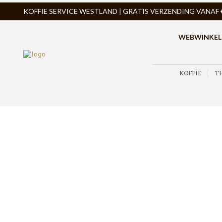
KOFFIE SERVICE WESTLAND | GRATIS VERZENDING VANAF € 
WEBWINKEL
KOFFIE
T