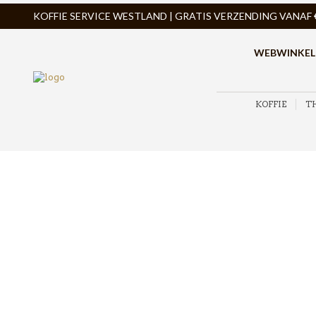
KOFFIE SERVICE WESTLAND | GRATIS VERZENDING VANAF € 
WEBWINKEL
KOFFIE
T