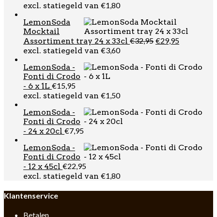
€
1,80
excl. statiegeld van
LemonSoda
Mocktail
Oorspronkelijk
Huidige
€
32,95
€
29,95
Assortiment tray 24 x 33cl
prijs
prijs
€
3,60
excl. statiegeld van
was:
is:
LemonSoda -
€32,95.
€29,95.
Fonti di Crodo
€
15,95
- 6 x 1L
€
1,50
excl. statiegeld van
LemonSoda -
Fonti di Crodo
€
7,95
- 24 x 20cl
LemonSoda -
Fonti di Crodo
€
22,95
- 12 x 45cl
€
1,80
excl. statiegeld van
Klantenservice
Betalen