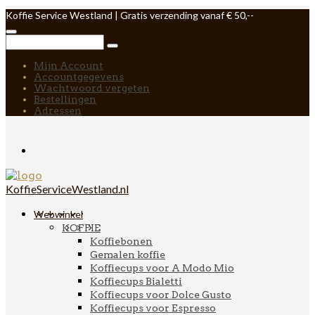
Koffie Service Westland | Gratis verzending vanaf € 50,--
Mijn Account
Accountgegevens
Wachtwoord vergeten
Bestellingen
Adressen
KoffieServiceWestland.nl
Webwinkel
KOFFIE
Koffiebonen
Gemalen koffie
Koffiecups voor A Modo Mio
Koffiecups Bialetti
Koffiecups voor Dolce Gusto
Koffiecups voor Espresso