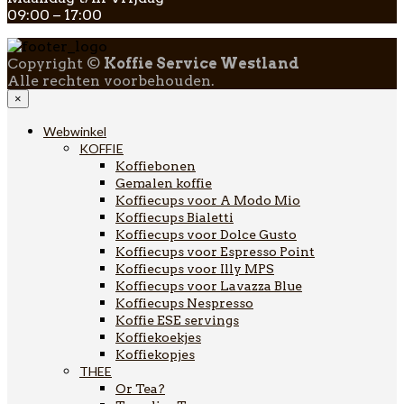
09:00 – 17:00
Copyright ©
Koffie Service Westland
Alle rechten voorbehouden.
×
Webwinkel
KOFFIE
Koffiebonen
Gemalen koffie
Koffiecups voor A Modo Mio
Koffiecups Bialetti
Koffiecups voor Dolce Gusto
Koffiecups voor Espresso Point
Koffiecups voor Illy MPS
Koffiecups voor Lavazza Blue
Koffiecups Nespresso
Koffie ESE servings
Koffiekoekjes
Koffiekopjes
THEE
Or Tea?