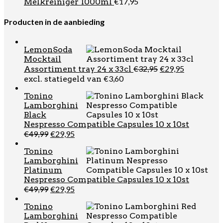
€
17,95
Melkreiniger 1000ml
Producten in de aanbieding
LemonSoda
Mocktail
Oorspronkelijk
Huidige
€
32,95
€
29,95
Assortiment tray 24 x 33cl
prijs
prijs
€
3,60
excl. statiegeld van
was:
is:
Tonino
€32,95.
€29,95.
Lamborghini
Black
Nespresso Compatible Capsules 10 x 10st
Oorspronkelijke
Huidige
€
49,99
€
29,95
prijs
prijs
Tonino
was:
is:
Lamborghini
€49,99.
€29,95.
Platinum
Nespresso Compatible Capsules 10 x 10st
Oorspronkelijke
Huidige
€
49,99
€
29,95
prijs
prijs
Tonino
was:
is:
Lamborghini
€49,99.
€29,95.