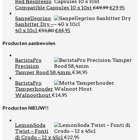
Red Nespresso
Oorspronkel
Huidi
€
49,99
€
29,95
Compatible Capsules 10 x 10st
prijs
prijs
Sanpellegrino
was:
is:
Sanbitter Dry –
€49,99.
€29,95
Oorspronkelijke
Huidige
€
51,80
€
44,95
40 x 10cl
prijs
prijs
was:
is:
Producten aanbevolen
€51,80.
€44,95.
BaristaPro
Precision
€
34,95
Tamper Rood 58,4mm
BaristaPro
Tamperhouder
€
14,95
Walnoothout
Producten NIEUW!!
LemonSoda
Twist – Fonti
€
22,95
di Crodo – 12 x 45cl