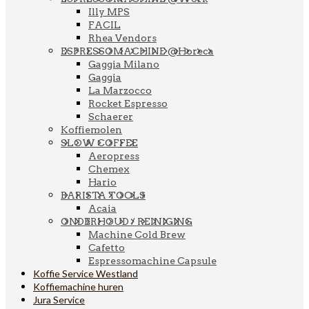
Illy MPS
FACIL
Rhea Vendors
ESPRESSOMACHINE @Horeca
Gaggia Milano
Gaggia
La Marzocco
Rocket Espresso
Schaerer
Koffiemolen
SLOW COFFEE
Aeropress
Chemex
Hario
BARISTA TOOLS
Acaia
ONDERHOUD / REINIGING
Machine Cold Brew
Cafetto
Espressomachine Capsule
Koffie Service Westland
Koffiemachine huren
Jura Service