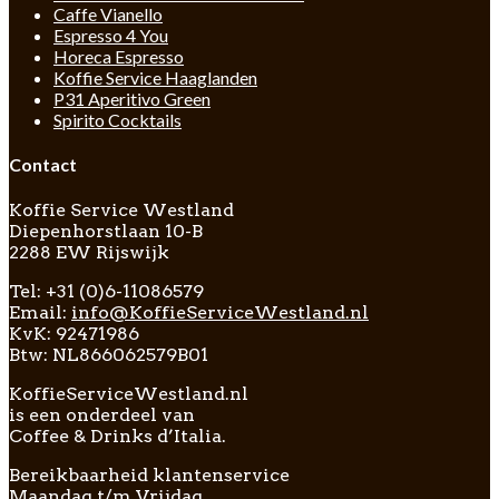
Caffe Vianello
Espresso 4 You
Horeca Espresso
Koffie Service Haaglanden
P31 Aperitivo Green
Spirito Cocktails
Contact
Koffie Service Westland
Diepenhorstlaan 10-B
2288 EW Rijswijk
Tel: +31 (0)6-11086579
Email:
info@KoffieServiceWestland.nl
KvK: 92471986
Btw: NL866062579B01
KoffieServiceWestland.nl
is een onderdeel van
Coffee & Drinks d’Italia.
Bereikbaarheid klantenservice
Maandag t/m Vrijdag