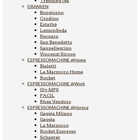
TrendingTea
DRANKEN
Bongiorno
Crodino
Estathé
LemonSoda
Recoaro
San Benedetto
Sanpellegrino
Vincenzi Siroop
ESPRESSOMACHINE @Home
Bialetti
La Marzocco Home
Rocket
ESPRESSOMACHINE @Work
Illy MPS
FACIL
Rhea Vendors
ESPRESSOMACHINE @Horeca
Gaggia Milano
Gaggia
La Marzocco
Rocket Espresso
Schaerer