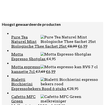
€
39,95
Rood 58mm
Puly Caff Cold
Brew Reiniger 1ltr
€
19,95
Hoogst gewaardeerde producten
Pure Tea
Naturel Mint
Oorspronkelij
Huidige
€
8,99
€
6,99
Biologische Thee Sachet 25st
prijs
prijs
Motta
was:
is:
€
4,95
Espresso Shotglas
€8,99.
€6,99.
Motta espresso
Oorspronkelijke
Huidige
€
7,49
€
6,99
kannetje 7cl
prijs
prijs
Bialetti
was:
is:
Bicchierini
€7,49.
€6,99.
€
28,95
Espressobekers Rood 6 stuks
Cafetto MFC
Green