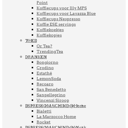
Point
Koffiecups voor Illy MPS
Koffiecups voor Lavazza Blue
Koffiecups Nespresso
Koffie ESE servings
Koffiekoekjes
Koffiekopjes
THEE
Or Tea?
TrendingTea
DRANKEN
Bongiorno
Crodino
Estathé
LemonSoda
Recoaro
San Benedetto
Sanpellegrino
Vincenzi Siroop
ESPRESSOMACHINE @Home
Bialetti
La Marzocco Home
Rocket
ESPRESSOMACHINE @Work