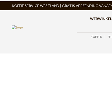
KOFFIE SERVICE WESTLAND | GRATIS VERZENDING VANAF € 
WEBWINKEL
KOFFIE
T
ZOEK PRODUCTEN
PRODUCTCATEGORIEËN