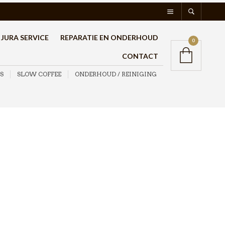
JURA SERVICE
REPARATIE EN ONDERHOUD
0
CONTACT
S
SLOW COFFEE
ONDERHOUD / REINIGING
Motta
Melkthermometer
€
9,95