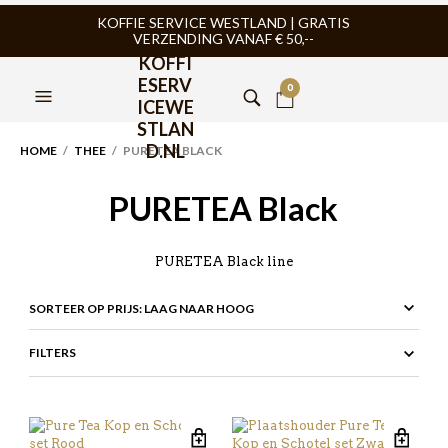
KOFFIE SERVICE WESTLAND | GRATIS
VERZENDING VANAF € 50,--
KOFFI
ESERV
0
ICEWE
STLAN
D.NL
HOME
/
THEE
/ PURETEA BLACK
PURETEA Black
PURETEA Black line
FILTERS