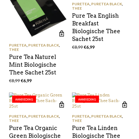
PURETEA
,
PURETEA BLACK
,
THEE
Pure Tea English
Breakfast
Biologische Thee
Sachet 25st
PURETEA
,
PURETEA BLACK
,
Oorspronkelijke
Huidige
€
8,99
€
6,99
THEE
prijs
prijs
Pure Tea Naturel
was:
is:
Mint Biologische
€8,99.
€6,99.
Thee Sachet 25st
Oorspronkelijke
Huidige
€
8,99
€
6,99
prijs
prijs
was:
is:
€8,99.
€6,99.
AANBIEDING
AANBIEDING
PURETEA
,
PURETEA BLACK
,
PURETEA
,
PURETEA BLACK
,
THEE
THEE
Pure Tea Organic
Pure Tea Linden
Green Biologische
Biologische Thee