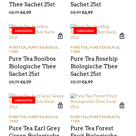
Thee Sachet 25st
Sachet 25st
Oorspronkelijke
Huidige
Oorspronkelijke
Huidige
€
8,99
€
6,99
€
8,99
€
6,99
prijs
prijs
prijs
prijs
was:
is:
was:
is:
€8,99.
€6,99.
€8,99.
€6,99.
AANBIEDING
AANBIEDING
PURETEA
,
PURETEA BLACK
,
PURETEA
,
PURETEA BLACK
,
THEE
THEE
Pure Tea Rooibos
Pure Tea Rosehip
Biologische Thee
Biologische Thee
Sachet 25st
Sachet 25st
Oorspronkelijke
Huidige
Oorspronkelijke
Huidige
€
8,99
€
6,99
€
8,99
€
6,99
prijs
prijs
prijs
prijs
was:
is:
was:
is:
€8,99.
€6,99.
€8,99.
€6,99.
AANBIEDING
PURETEA
,
PURETEA BLACK
,
PURETEA
,
PURETEA BLACK
,
THEE
THEE
Pure Tea Earl Grey
Pure Tea Forest
Green Biologische
Fruit Biologische