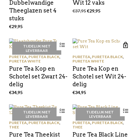
Dubbelwandige
Wit 12 vaks
Theeglazen set 4
Oorspronkelijke
Huidige
€
37,95
€
29,95
prijs
prijs
stuks
was:
is:
€
29,95
€37,95.
€29,95.
TIJDELIJK NIET
LEVERBAAR
PURETEA
,
PURETEA BLACK
,
PURETEA
,
PURETEA BLACK
,
PURETEA WHITE
PURETEA WHITE
Pure Tea Kop en
Pure Tea Kop en
Schotel set Zwart 24-
Schotel set Wit 24-
delig
delig
€
34,95
€
34,95
TIJDELIJK NIET
TIJDELIJK NIET
LEVERBAAR
LEVERBAAR
PURETEA
,
PURETEA BLACK
,
PURETEA
,
PURETEA BLACK
,
THEE
THEE
Pure Tea Theekist
Pure Tea Black Line