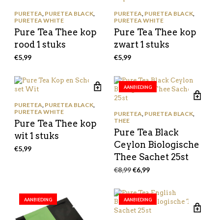
PURETEA
,
PURETEA BLACK
,
PURETEA
,
PURETEA BLACK
,
PURETEA WHITE
PURETEA WHITE
Pure Tea Thee kop
Pure Tea Thee kop
rood 1 stuks
zwart 1 stuks
€
5,99
€
5,99
AANBIEDING
PURETEA
,
PURETEA BLACK
,
PURETEA WHITE
PURETEA
,
PURETEA BLACK
,
THEE
Pure Tea Thee kop
Pure Tea Black
wit 1 stuks
Ceylon Biologische
€
5,99
Thee Sachet 25st
Oorspronkelijke
Huidige
€
8,99
€
6,99
prijs
prijs
was:
is:
€8,99.
€6,99.
AANBIEDING
AANBIEDING