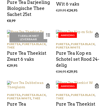
Pure Tea Darjeeling
Wit 6 vaks
Biologische Thee
Oorspronkelijke
Huidige
€
29,95
€
24,95
Sachet 25st
prijs
prijs
was:
is:
€
8,99
€29,95.
€24,95.
TIJDELIJK NIET
AANBIEDING
LEVERBAAR
PURETEA
,
PURETEA BLACK
,
PURETEA
,
PURETEA BLACK
,
THEE
PURETEA WHITE
Pure Tea Theekist
Pure Tea Kop en
Zwart 6 vaks
Schotel set Rood 24-
delig
€
29,95
Oorspronkelijke
Huidige
€
34,95
€
29,95
prijs
prijs
was:
is:
€34,95.
€29,95.
AANBIEDING
PURETEA
,
PURETEA BLACK
,
PURETEA
,
PURETEA BLACK
,
PURETEA WHITE
,
THEE
THEE
Pure Tea
Pure Tea Theekist