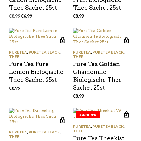
Thee Sachet 25st
Thee Sachet 25st
Oorspronkelijke
Huidige
€
8,99
€
6,99
€
8,99
prijs
prijs
was:
is:
€8,99.
€6,99.
PURETEA
,
PURETEA BLACK
,
PURETEA
,
PURETEA BLACK
,
THEE
THEE
Pure Tea Pure
Pure Tea Golden
Lemon Biologische
Chamomile
Thee Sachet 25st
Biologische Thee
Sachet 25st
€
8,99
€
8,99
AANBIEDING
PURETEA
,
PURETEA BLACK
,
THEE
PURETEA
,
PURETEA BLACK
,
THEE
Pure Tea Theekist