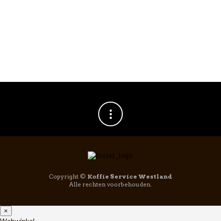
FILTERKOFFIEMACHINE
,
SLOW
AeroPress
COFFEE
Organizer Stand RVS
AeroPress Premium
€
139,95
Coffee Maker
€
189,00
Copyright ©
Koffie Service Westland
Alle rechten voorbehouden.
×
Webwinkel