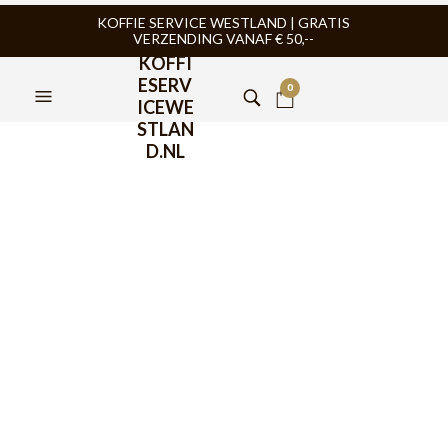
KOFFIE SERVICE WESTLAND | GRATIS
VERZENDING VANAF € 50,--
KOFFI
ESERV
0
ICEWE
STLAN
D.NL
Aeropress
FILTERS
TIJDELIJK NIET
TIJDELIJK NIET