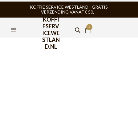
KOFFIE SERVICE WESTLAND | GRATIS
VERZENDING VANAF € 50,--
KOFFI
ESERV
0
ICEWE
STLAN
D.NL
IMS Filter RVS 150m voor
Aeropress en Delter
€
29,95
De
IMS 150 micron RVS filter
is een uitstekende keuze