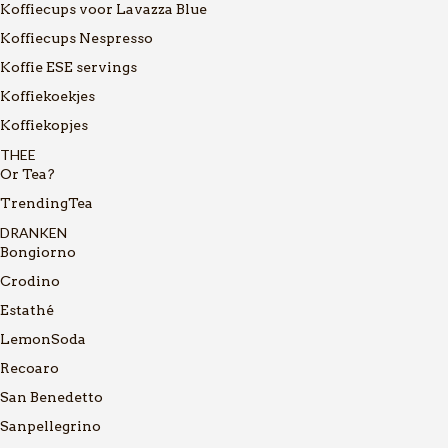
Koffiecups voor Lavazza Blue
Koffiecups Nespresso
Koffie ESE servings
Koffiekoekjes
Koffiekopjes
THEE
Or Tea?
TrendingTea
DRANKEN
Bongiorno
Crodino
Estathé
LemonSoda
Recoaro
San Benedetto
Sanpellegrino