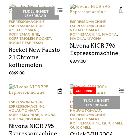
TIJDELIJK NIET
LEVERBAAR
ESPRESSOMACHINE
,
ESPRESSOMACHINE
,
ESPRESSOMACHINE
ESPRESSOMACHINE
VOLAUTOMAAT
,
VOLAUTOMAAT
,
KOFFIEMACHINE
,
KOFFIEMACHINE
,
NIVONA
,
KOFFIEMOLEN
,
ROCKET
,
NIVONA
,
NIVONA
ROCKET ESPRESSO
Nivona NICR 796
Rocket New Fausto
Espressomachine
2.1 Chrome
€
879,00
koffiemolen
€
869,00
AANBIEDING
TIJDELIJK NIET
ESPRESSOMACHINE
,
ESPRESSOMACHINE
,
LEVERBAAR
ESPRESSOMACHINE
ESPRESSOMACHINE
VOLAUTOMAAT
,
HALFAUTOMAAT
,
KOFFIEMACHINE
,
NIVONA
,
ESPRESSOMACHINE
NIVONA
,
NIVONA
VOLAUTOMAAT
,
KOFFIEMACHINE
,
QUICK MILL
,
Nivona NICR 795
QUICK MILL
Espressomachine
Quick Mill 3004