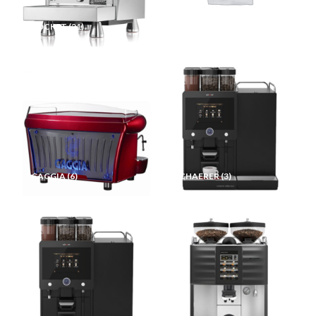
ROCKET
(21)
SANREMO
(12)
GAGGIA
(6)
SCHAERER
(3)