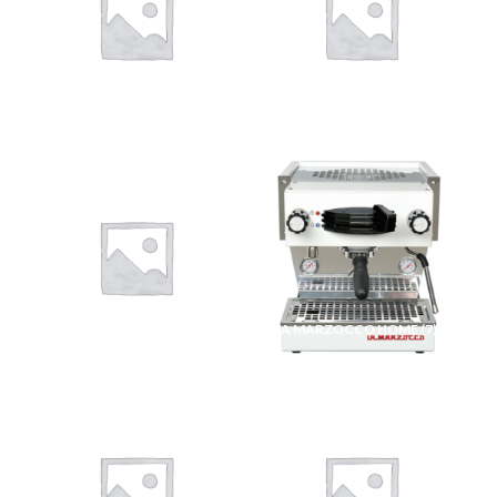
DR. COFFEE
(4)
QUICK MILL
(9)
BIALETTI
(5)
LA MARZOCCO HOME
(7)