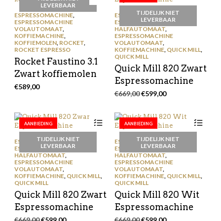
LEVERBAAR
TIJDELIJK NIET
ESPRESSOMACHINE
,
ESPRESSOMACHINE
,
LEVERBAAR
ESPRESSOMACHINE
ESPRESSOMACHINE
VOLAUTOMAAT
,
HALFAUTOMAAT
,
KOFFIEMACHINE
,
ESPRESSOMACHINE
KOFFIEMOLEN
,
ROCKET
,
VOLAUTOMAAT
,
ROCKET ESPRESSO
KOFFIEMACHINE
,
QUICK MILL
,
QUICK MILL
Rocket Faustino 3.1
Quick Mill 820 Zwart
Zwart koffiemolen
Espressomachine
€
589,00
Oorspronkelijke
Huidige
€
669,00
€
599,00
prijs
prijs
was:
is:
€669,00.
€599,00.
AANBIEDING
AANBIEDING
TIJDELIJK NIET
TIJDELIJK NIET
ESPRESSOMACHINE
,
ESPRESSOMACHINE
,
LEVERBAAR
LEVERBAAR
ESPRESSOMACHINE
ESPRESSOMACHINE
HALFAUTOMAAT
,
HALFAUTOMAAT
,
ESPRESSOMACHINE
ESPRESSOMACHINE
VOLAUTOMAAT
,
VOLAUTOMAAT
,
KOFFIEMACHINE
,
QUICK MILL
,
KOFFIEMACHINE
,
QUICK MILL
,
QUICK MILL
QUICK MILL
Quick Mill 820 Zwart
Quick Mill 820 Wit
Espressomachine
Espressomachine
Oorspronkelijke
Huidige
Oorspronkelijke
Huidige
€
669,00
€
599,00
€
669,00
€
599,00