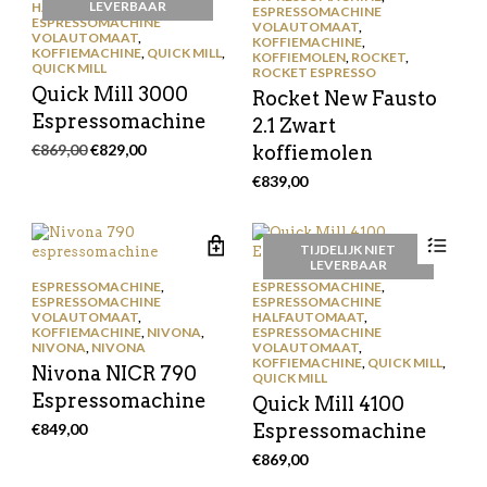
LEVERBAAR
HALFAUTOMAAT
,
ESPRESSOMACHINE
ESPRESSOMACHINE
VOLAUTOMAAT
,
VOLAUTOMAAT
,
KOFFIEMACHINE
,
KOFFIEMACHINE
,
QUICK MILL
,
KOFFIEMOLEN
,
ROCKET
,
QUICK MILL
ROCKET ESPRESSO
Quick Mill 3000
Rocket New Fausto
Espressomachine
2.1 Zwart
Oorspronkelijke
Huidige
€
869,00
€
829,00
koffiemolen
prijs
prijs
€
839,00
was:
is:
€869,00.
€829,00.
TIJDELIJK NIET
LEVERBAAR
ESPRESSOMACHINE
,
ESPRESSOMACHINE
,
ESPRESSOMACHINE
ESPRESSOMACHINE
VOLAUTOMAAT
,
HALFAUTOMAAT
,
KOFFIEMACHINE
,
NIVONA
,
ESPRESSOMACHINE
NIVONA
,
NIVONA
VOLAUTOMAAT
,
KOFFIEMACHINE
,
QUICK MILL
,
Nivona NICR 790
QUICK MILL
Espressomachine
Quick Mill 4100
€
849,00
Espressomachine
€
869,00