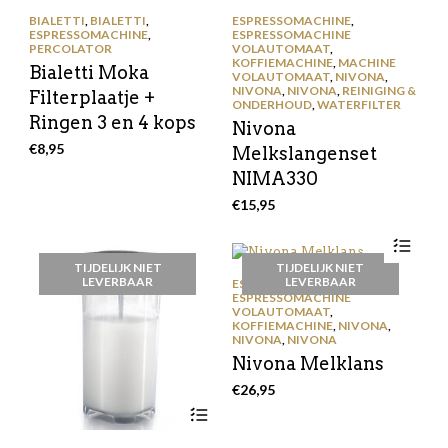
BIALETTI
,
BIALETTI
,
ESPRESSOMACHINE
,
ESPRESSOMACHINE
,
ESPRESSOMACHINE
PERCOLATOR
VOLAUTOMAAT
,
KOFFIEMACHINE
,
MACHINE
Bialetti Moka
VOLAUTOMAAT
,
NIVONA
,
NIVONA
,
NIVONA
,
REINIGING &
Filterplaatje +
ONDERHOUD
,
WATERFILTER
Ringen 3 en 4 kops
Nivona
€
8,95
Melkslangenset
NIMA330
€
15,95
TIJDELIJK NIET
TIJDELIJK NIET
LEVERBAAR
LEVERBAAR
ESPRESSOMACHINE
,
ESPRESSOMACHINE
VOLAUTOMAAT
,
KOFFIEMACHINE
,
NIVONA
,
NIVONA
,
NIVONA
Nivona Melklans
€
26,95