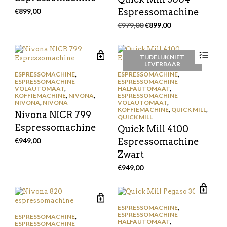
€
899,00
Espressomachine
Oorspronkelijke
Huidige
€
979,00
€
899,00
prijs
prijs
was:
is:
€979,00.
€899,00.
TIJDELIJK NIET
LEVERBAAR
ESPRESSOMACHINE
,
ESPRESSOMACHINE
,
ESPRESSOMACHINE
ESPRESSOMACHINE
VOLAUTOMAAT
,
HALFAUTOMAAT
,
KOFFIEMACHINE
,
NIVONA
,
ESPRESSOMACHINE
NIVONA
,
NIVONA
VOLAUTOMAAT
,
KOFFIEMACHINE
,
QUICK MILL
,
Nivona NICR 799
QUICK MILL
Espressomachine
Quick Mill 4100
€
949,00
Espressomachine
Zwart
€
949,00
ESPRESSOMACHINE
,
ESPRESSOMACHINE
ESPRESSOMACHINE
,
HALFAUTOMAAT
,
ESPRESSOMACHINE