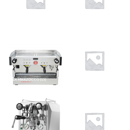
FACIL
(3)
ILLY MPS
(3)
LA MARZOCCO
(15)
NIVONA
(20)