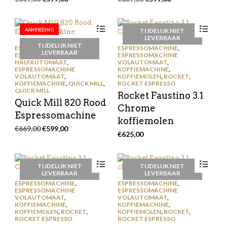
prijs
prijs
prijs
prijs
was:
is:
was:
is:
€669,00.
€599,00.
€669,00.
€599,00.
AANBIEDING
TIJDELIJK NIET
LEVERBAAR
TIJDELIJK NIET
ESPRESSOMACHINE
,
ESPRESSOMACHINE
,
LEVERBAAR
ESPRESSOMACHINE
ESPRESSOMACHINE
HALFAUTOMAAT
,
VOLAUTOMAAT
,
ESPRESSOMACHINE
KOFFIEMACHINE
,
VOLAUTOMAAT
,
KOFFIEMOLEN
,
ROCKET
,
KOFFIEMACHINE
,
QUICK MILL
,
ROCKET ESPRESSO
QUICK MILL
Rocket Faustino 3.1
Quick Mill 820 Rood
Chrome
Espressomachine
koffiemolen
Oorspronkelijke
Huidige
€
669,00
€
599,00
€
625,00
prijs
prijs
was:
is:
€669,00.
€599,00.
TIJDELIJK NIET
TIJDELIJK NIET
LEVERBAAR
LEVERBAAR
ESPRESSOMACHINE
,
ESPRESSOMACHINE
,
ESPRESSOMACHINE
ESPRESSOMACHINE
VOLAUTOMAAT
,
VOLAUTOMAAT
,
KOFFIEMACHINE
,
KOFFIEMACHINE
,
KOFFIEMOLEN
,
ROCKET
,
KOFFIEMOLEN
,
ROCKET
,
ROCKET ESPRESSO
ROCKET ESPRESSO