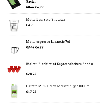
Sach...
Oorspronkelijke
Huidige
€
8,99
€
6,99
prijs
prijs
was:
is:
Motta Espresso Shotglas
€8,99.
€6,99.
€
4,95
Motta espresso kannetje 7cl
Oorspronkelijke
Huidige
€
7,49
€
6,99
prijs
prijs
was:
is:
€7,49.
€6,99.
Bialetti Bicchierini Espressobekers Rood 6
...
€
28,95
Cafetto MFC Green Melkreiniger 1000ml
€
17,95