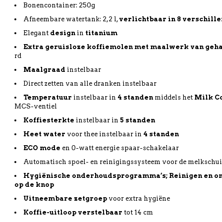
Bonencontainer: 250g
Afneembare watertank: 2,2 l,
verlichtbaar
in 8
verschill
Elegant
design
in
titanium
Extra
geruisloze
koffiemolen
met
maalwerk
van
geh
rd
Maalgraad
instelbaar
Direct zetten van alle dranken instelbaar
Temperatuur
instelbaar in
4
standen
middels het
Milk C
MCS-ventiel
Koffiesterkte
instelbaar in
5
standen
Heet
water
voor thee instelbaar in
4
standen
ECO mode
en 0-watt energie spaar-schakelaar
Automatisch spoel- en reinigingssysteem voor de melkschu
Hygiënische
onderhoudsprogramma’s
;
Reinigen
en
o
op de knop
Uitneembare
zetgroep
voor extra hygiëne
Koffie-
uitloop
verstelbaar
tot 14 cm