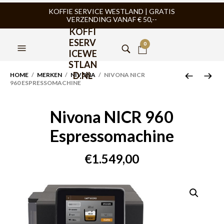
KOFFIE SERVICE WESTLAND | GRATIS
VERZENDING VANAF € 50,--
KOFFI
ESERV
0
ICEWE
STLAN
D.NL
HOME
/
MERKEN
/
NIVONA
/ NIVONA NICR
960 ESPRESSOMACHINE
Nivona NICR 960
Espressomachine
€
1.549,00