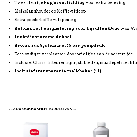
Twee kleurige
kopjesverlichting
voor extra beleving
Melkslanghouder op Koffie-uitloop
Extra poederkoffie vulopening
Automatische
signalering
voor
bijvullen
(Bonen- en Wa
Luchtdicht
aroma
deksel
Aromatica
System met 15 bar
pompdruk
Eenvoudig te verplaatsen door
wieltjes
aan de achterzijde
Inclusief Claris-filter, reinigingstabletten, maatlepel met fi
Inclusief
transparante
melkbeker
(1 l)
JE ZOU OOK KUNNEN HOUDEN VAN …