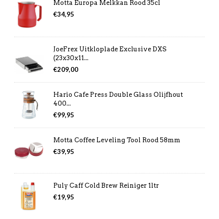
Motta Europa Melkkan Rood 35cl
€
34,95
JoeFrex Uitkloplade Exclusive DXS
(23x30x11...
€
209,00
Hario Cafe Press Double Glass Olijfhout
400...
€
99,95
Motta Coffee Leveling Tool Rood 58mm
€
39,95
Puly Caff Cold Brew Reiniger 1ltr
€
19,95