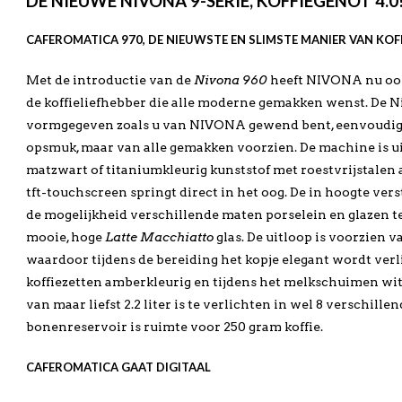
DE NIEUWE NIVONA 9-SERIE, KOFFIEGENOT 4.0
CAFEROMATICA 970, DE NIEUWSTE EN SLIMSTE MANIER VAN KOF
Met de introductie van de
Nivona 960
heeft NIVONA nu oo
de koffieliefhebber die alle moderne gemakken wenst. De N
vormgegeven zoals u van NIVONA gewend bent, eenvoudig
opsmuk, maar van alle gemakken voorzien. De machine is ui
matzwart of titaniumkleurig kunststof met roestvrijstalen 
tft-touchscreen springt direct in het oog. De in hoogte vers
de mogelijkheid verschillende maten porselein en glazen te
mooie, hoge
Latte Macchiatto
glas. De uitloop is voorzien 
waardoor tijdens de bereiding het kopje elegant wordt verli
koffiezetten amberkleurig en tijdens het melkschuimen wit
van maar liefst 2.2 liter is te verlichten in wel 8 verschille
bonenreservoir is ruimte voor 250 gram koffie.
CAFEROMATICA GAAT DIGITAAL