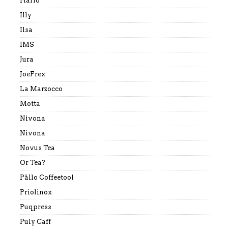
Hario
Illy
Ilsa
IMS
Jura
JoeFrex
La Marzocco
Motta
Nivona
Nivona
Novus Tea
Or Tea?
Pällo Coffeetool
Priolinox
Puqpress
Puly Caff