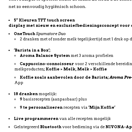
net zo eenvoudig hygiënisch schoon.
5”
Kleuren
TFT touch screen
display
met
nieuw
en
exclusief
bedieningsconcept
voor
OneTouch
Spumatore
Duo
2 dranken met of zonder melk tegelijkertijd met 1 druk op 
‘Barista in a Box’;
Aroma Balance System
met 3 aroma profielen
Cappuccino-connoisseur
voor 2 verschillende bereid
melkproducten
;
Koffie > Melk, Melk > Koffie
Koffie
zoals
aanbevolen
door de Barista;
Aroma Pre-
App
18
dranken
mogelijk
:
9
basisrecepten (aanpasbaar) plus
9
te personaliseren
recepten via
‘
Mijn
Koffie’
Live
programmeren
van alle recepten mogelijk
Geïntegreerd
Bluetooth
voor bediening via de
NIVONA-Ap