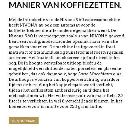
MANIER VAN KOFFIEZETTEN.
Met de introductie van de Nivona 960 espressomachine
heeft NIVONA nu ook een automaat voor de
koffieliefhebber die alle moderne gemakken wenst. De
Nivona 960 is vormgegeven zoals u van NIVONA gewend
bent, eenvoudig, modern, zonder opsmuk, maar van alle
gemakken voorzien. De machine is uitgevoerd in fraai
matzwart of titaniumkleurig kunststof met roestvrijstalen
accenten. Het fraaie tft-touchscreen springt direct in het
oog. De in hoogte verstelbare uitloop biedt u de
mogelijkheid verschillende maten porselein en glazen te
gebruiken, dus ook dat mooie, hoge
Latte Macchiatto
glas.
De uitloop is voorzien van koppenverlichting waardoor
tijdens de bereiding het kopje elegant wordt verlicht,
tijdens het koffiezetten amberkleurig en tijdens het
melkschuimen wit. Het waterreservoir van maar liefst 2.2
liter is te verlichten in wel 8 verschillende kleuren. In het
bonenreservoir is ruimte voor 250 gram koffie.
OP VOORRAAD