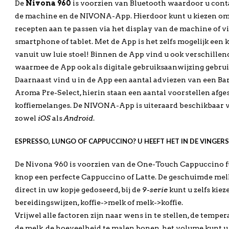
De
Nivona 960
is voorzien van Bluetooth waardoor u cont
de machine en de NIVONA-App. Hierdoor kunt u kiezen om 
recepten aan te passen via het display van de machine of v
smartphone of tablet. Met de App is het zelfs mogelijk een k
vanuit uw luie stoel! Binnen de App vind u ook verschillend
waarmee de App ook als digitale gebruiksaanwijzing gebru
Daarnaast vind u in de App een aantal adviezen van een Ba
Aroma Pre-Select, hierin staan een aantal voorstellen afge
koffiemelanges. De NIVONA-App is uiteraard beschikbaar 
zowel
iOS
als
Android
.
ESPRESSO, LUNGO OF CAPPUCCINO? U HEEFT HET IN DE VINGERS
De Nivona 960 is voorzien van de One-Touch Cappuccino fu
knop een perfecte Cappuccino of Latte. De geschuimde mel
direct in uw kopje gedoseerd, bij de
9-serie
kunt u zelfs kiez
bereidingswijzen, koffie->melk of melk->koffie.
Vrijwel alle factoren zijn naar wens in te stellen, de tempe
de melk, de hoeveelheid te malen bonen, het volume kunt 