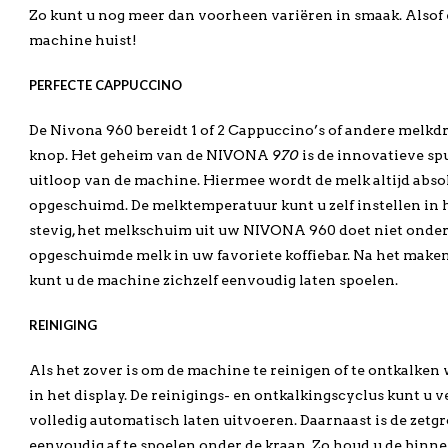
Zo kunt u nog meer dan voorheen variëren in smaak. Alsof 
machine huist!
PERFECTE CAPPUCCINO
De Nivona 960 bereidt 1 of 2 Cappuccino’s of andere melkd
knop. Het geheim van de NIVONA
970
is de innovatieve sp
uitloop van de machine. Hiermee wordt de melk altijd abso
opgeschuimd. De melktemperatuur kunt u zelf instellen in 
stevig, het melkschuim uit uw NIVONA 960 doet niet onde
opgeschuimde melk in uw favoriete koffiebar. Na het make
kunt u de machine zichzelf eenvoudig laten spoelen.
REINIGING
Als het zover is om de machine te reinigen of te ontkalke
in het display. De reinigings- en ontkalkingscyclus kunt u v
volledig automatisch laten uitvoeren. Daarnaast is de zet
eenvoudig af te spoelen onder de kraan. Zo houd u de bin