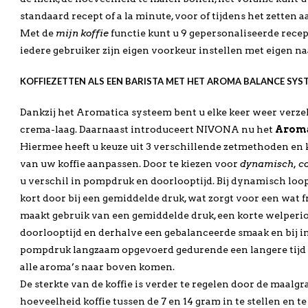
standaard recept of a la minute, voor of tijdens het zetten 
Met de
mijn koffie
functie kunt u 9 gepersonaliseerde recep
iedere gebruiker zijn eigen voorkeur instellen met eigen 
KOFFIEZETTEN ALS EEN BARISTA MET HET AROMA BALANCE SYS
Dankzij het Aromatica systeem bent u elke keer weer verze
crema-laag. Daarnaast introduceert NIVONA nu het
Aroma
Hiermee heeft u keuze uit 3 verschillende zetmethoden en k
van uw koffie aanpassen. Door te kiezen voor
dynamisch, co
u verschil in pompdruk en doorlooptijd. Bij dynamisch loopt
kort door bij een gemiddelde druk, wat zorgt voor een wat f
maakt gebruik van een gemiddelde druk, een korte welperio
doorlooptijd en derhalve een gebalanceerde smaak en bij i
pompdruk langzaam opgevoerd gedurende een langere tijd 
alle aroma’s naar boven komen.
De sterkte van de koffie is verder te regelen door de maalg
hoeveelheid koffie tussen de 7 en 14 gram in te stellen en t