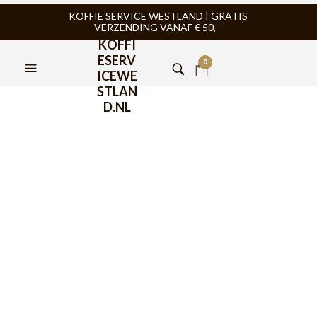
KOFFIE SERVICE WESTLAND | GRATIS
VERZENDING VANAF € 50,--
KOFFI
ESERV
0
ICEWE
STLAN
D.NL
FILTERS