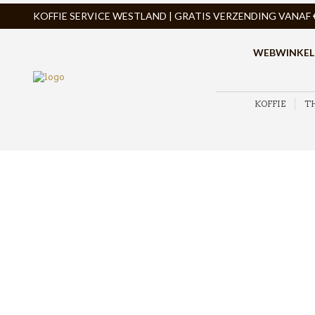
KOFFIE SERVICE WESTLAND | GRATIS VERZENDING VANAF € 
WEBWINKEL
KOFFIE
T
ZOEK PRODUCTEN
PRODUCTCATEGORIEËN