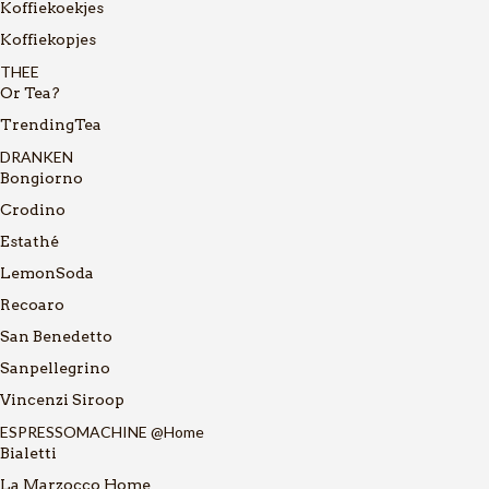
Koffiekoekjes
Koffiekopjes
THEE
Or Tea?
TrendingTea
DRANKEN
Bongiorno
Crodino
Estathé
LemonSoda
Recoaro
San Benedetto
Sanpellegrino
Vincenzi Siroop
ESPRESSOMACHINE @Home
Bialetti
La Marzocco Home