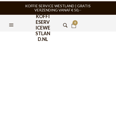
KOFFIE SERVICE WESTLAND | GRATIS
VERZENDING VANAF € 50,--
KOFFI
ESERV
0
ICEWE
STLAN
D.NL
Onze Italiaanse koffie
BIALETTI
KOFFIE
Bialetti is
opgericht in het
jaar 1919 en is een
industriële
marktleider in