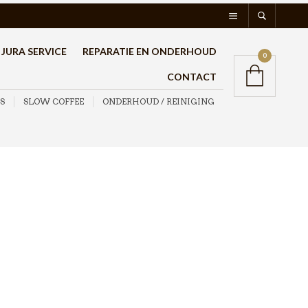
JURA SERVICE
REPARATIE EN ONDERHOUD
0
CONTACT
S
SLOW COFFEE
ONDERHOUD / REINIGING
zeer gebruiksvriendelijk in het maken van de koffie,