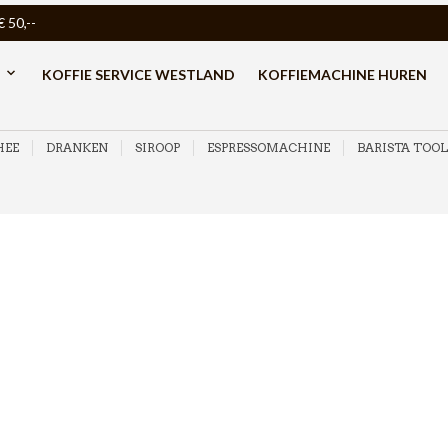
50,--
KOFFIE SERVICE WESTLAND
KOFFIEMACHINE HUREN
HEE
DRANKEN
SIROOP
ESPRESSOMACHINE
BARISTA TOOL
omaten voor de kleine horeca en zakelijk gebruik. De machines zijn 
let’s make it easy to enjoy