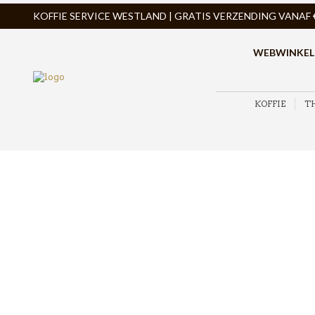
KOFFIE SERVICE WESTLAND | GRATIS VERZENDING VANAF € 
WEBWINKEL
KOFFIE
T
FACILenjoy koffiemachines zijn professionele volaut