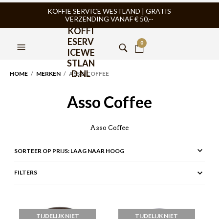
KOFFIE SERVICE WESTLAND | GRATIS
VERZENDING VANAF € 50,--
KOFFI
ESERV
0
ICEWE
STLAN
D.NL
HOME
/
MERKEN
/ ASSO COFFEE
Asso Coffee
Asso Coffee
FILTERS
TIJDELIJK NIET
TIJDELIJK NIET