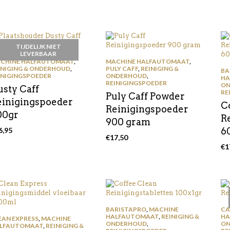
TIJDELIJK NIET
LEVERBAAR
CHINE HALFAUTOMAAT
,
MACHINE HALFAUTOMAAT
,
INIGING & ONDERHOUD
,
PULY CAFF
,
REINIGING &
BA
INIGINGSPOEDER
ONDERHOUD
,
HA
REINIGINGSPOEDER
ON
usty Caff
RE
Puly Caff Powder
einigingspoeder
C
Reinigingspoeder
00gr
R
900 gram
6,95
6
€
17,50
€
1
BARISTAPRO
,
MACHINE
CA
HALFAUTOMAAT
,
REINIGING &
HA
EAN EXPRESS
,
MACHINE
ONDERHOUD
,
ON
LFAUTOMAAT
,
REINIGING &