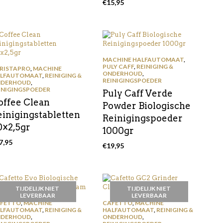
€
15,95
MACHINE HALFAUTOMAAT
,
PULY CAFF
,
REINIGING &
RISTAPRO
,
MACHINE
ONDERHOUD
,
LFAUTOMAAT
,
REINIGING &
REINIGINGSPOEDER
DERHOUD
,
INIGINGSPOEDER
Puly Caff Verde
offee Clean
Powder Biologische
einigingstabletten
Reinigingspoeder
0×2,5gr
1000gr
7,95
€
19,95
TIJDELIJK NIET
TIJDELIJK NIET
LEVERBAAR
LEVERBAAR
FETTO
,
MACHINE
CAFETTO
,
MACHINE
LFAUTOMAAT
,
REINIGING &
HALFAUTOMAAT
,
REINIGING &
DERHOUD
,
ONDERHOUD
,