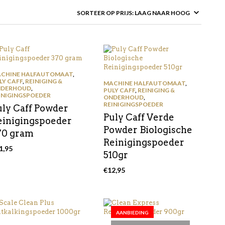
CHINE HALFAUTOMAAT
,
LY CAFF
,
REINIGING &
MACHINE HALFAUTOMAAT
,
DERHOUD
,
PULY CAFF
,
REINIGING &
INIGINGSPOEDER
ONDERHOUD
,
REINIGINGSPOEDER
uly Caff Powder
Puly Caff Verde
einigingspoeder
Powder Biologische
70 gram
Reinigingspoeder
1,95
510gr
€
12,95
AANBIEDING