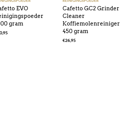
INIGINGSPOEDER
REINIGINGSPOEDER
afetto EVO
Cafetto GC2 Grinder
einigingspoeder
Cleaner
000 gram
Koffiemolenreiniger
450 gram
0,95
€
26,95