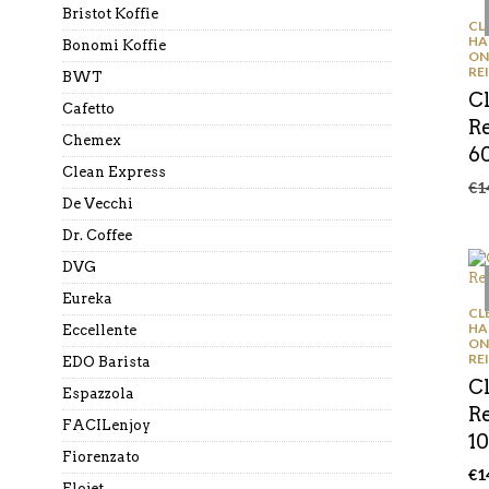
Bristot Koffie
CL
HA
Bonomi Koffie
ON
RE
BWT
C
Cafetto
R
Chemex
6
Clean Express
€
1
De Vecchi
Dr. Coffee
DVG
Eureka
CL
HA
Eccellente
ON
RE
EDO Barista
C
Espazzola
R
FACILenjoy
1
Fiorenzato
€
1
Flojet