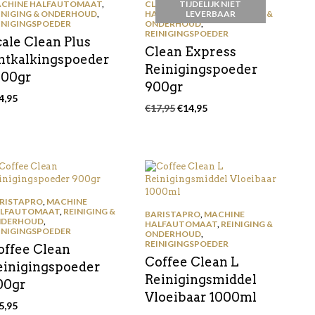
CHINE HALFAUTOMAAT
,
CLEAN EXPRESS
TIJDELIJK NIET
,
MACHINE
INIGING & ONDERHOUD
,
HALFAUTOMAAT
LEVERBAAR
,
REINIGING &
INIGINGSPOEDER
ONDERHOUD
,
REINIGINGSPOEDER
cale Clean Plus
Clean Express
ntkalkingspoeder
Reinigingspoeder
000gr
900gr
4,95
Oorspronkelijke
Huidige
€
17,95
€
14,95
prijs
prijs
was:
is:
€17,95.
€14,95.
RISTAPRO
,
MACHINE
LFAUTOMAAT
,
REINIGING &
BARISTAPRO
,
MACHINE
DERHOUD
,
HALFAUTOMAAT
,
REINIGING &
INIGINGSPOEDER
ONDERHOUD
,
REINIGINGSPOEDER
offee Clean
Coffee Clean L
einigingspoeder
Reinigingsmiddel
00gr
Vloeibaar 1000ml
5,95