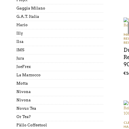
Gaggia Milano
G.A.T. Italia
Hario
Illy
MA
RE
Ilsa
RE
D
IMS
R
Jura
9
JoeFrex
€
1
La Marzocco
Motta
Nivona
Nivona
Novus Tea
Or Tea?
CL
Pällo Coffeetool
HA