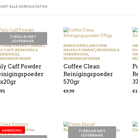
GESORTEERD
ONT ALLE 20 RESULTATEN
OP
PRIJS:
LAAG
NAAR
HOOG
TIJDELIJK NIET
LEVERBAAR
CHINE HALFAUTOMAAT
,
BARISTAPRO
,
MACHINE
MA
LY CAFF
,
REINIGING &
HALFAUTOMAAT
,
REINIGING &
PU
DERHOUD
,
ONDERHOUD
,
ON
INIGINGSPOEDER
REINIGINGSPOEDER
RE
uly Caff Powder
Coffee Clean
P
einigingspoeder
Reinigingspoeder
R
0x20gr
570gr
3
,95
€
9,99
€
1
AANBIEDING
TIJDELIJK NIET
LEVERBAAR