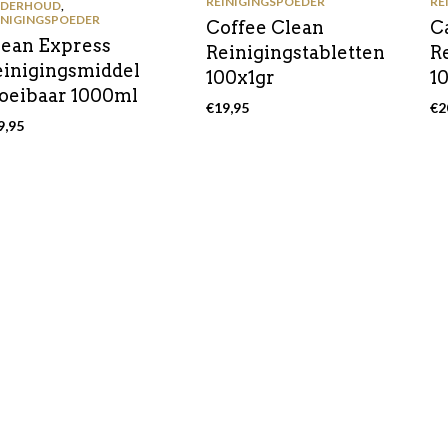
REINIGINGSPOEDER
RE
DERHOUD
,
INIGINGSPOEDER
Coffee Clean
C
lean Express
Reinigingstabletten
R
einigingsmiddel
100x1gr
1
loeibaar 1000ml
€
19,95
€
2
9,95