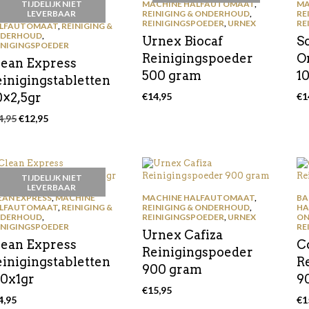
TIJDELIJK NIET
MACHINE HALFAUTOMAAT
,
MA
LEVERBAAR
REINIGING & ONDERHOUD
,
RE
EAN EXPRESS
,
MACHINE
REINIGINGSPOEDER
,
URNEX
RE
LFAUTOMAAT
,
REINIGING &
DERHOUD
,
Urnex Biocaf
S
INIGINGSPOEDER
Reinigingspoeder
O
lean Express
500 gram
1
einigingstabletten
0×2,5gr
€
14,95
€
1
Oorspronkelijke
Huidige
4,95
€
12,95
prijs
prijs
was:
is:
€14,95.
€12,95.
TIJDELIJK NIET
LEVERBAAR
EAN EXPRESS
,
MACHINE
MACHINE HALFAUTOMAAT
,
BA
LFAUTOMAAT
,
REINIGING &
REINIGING & ONDERHOUD
,
HA
DERHOUD
,
REINIGINGSPOEDER
,
URNEX
ON
INIGINGSPOEDER
RE
Urnex Cafiza
lean Express
C
Reinigingspoeder
einigingstabletten
R
900 gram
00x1gr
9
€
15,95
4,95
€
1