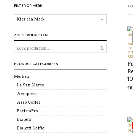
FILTER OP MERK
TO
ZOEK PRODUCTEN
MA
PU
ON
RE
P
PRODUCTCATEGORIEËN
R
Merken
1
La San Marco
€
8
Aeropress
Asso Coffee
BaristaPro
Bialetti
Bialetti Koffie