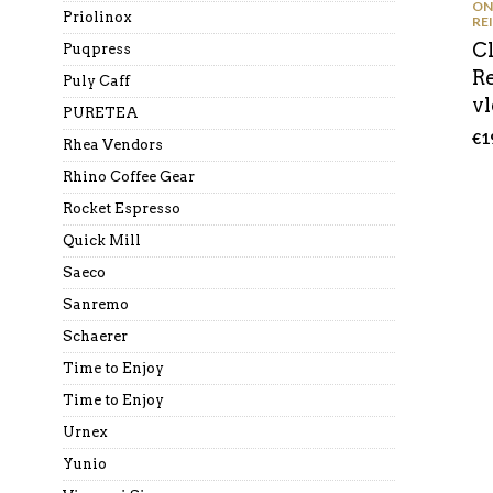
ON
Priolinox
RE
C
Puqpress
R
Puly Caff
v
PURETEA
€
1
Rhea Vendors
Rhino Coffee Gear
Rocket Espresso
Quick Mill
Saeco
Sanremo
Schaerer
Time to Enjoy
Time to Enjoy
Urnex
Yunio