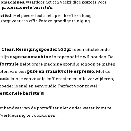
ssomachines
, waardoor het een veelzijdige keuze is voor
s
professionele barista’s
.
iciënt
: Het poeder lost snel op en heeft een hoog
orgt voor een efficiënte en grondige reiniging.
e Clean Reinigingspoeder 570gr
is een uitstekende
 zijn
espressomachine
in topconditie wil houden. De
sformule
helpt om je machine grondig schoon te maken,
nieten van een
pure en smaakvolle espresso
. Met de
hode
kun je eenvoudig koffieresten en olie verwijderen,
poeder is snel en eenvoudig. Perfect voor zowel
essionele barista’s
!
et handvat van de portafilter niet onder water komt te
/verkleuring te voorkomen.