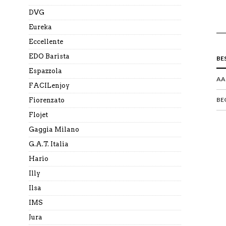
DVG
Eureka
Eccellente
EDO Barista
BE
Espazzola
AA
FACILenjoy
BE
Fiorenzato
Flojet
Gaggia Milano
G.A.T. Italia
Hario
Illy
Ilsa
IMS
Jura