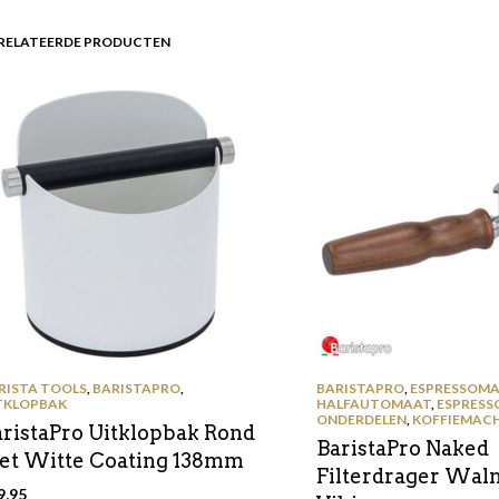
RELATEERDE PRODUCTEN
RISTA TOOLS
,
BARISTAPRO
,
BARISTAPRO
,
ESPRESSOMA
TKLOPBAK
HALFAUTOMAAT
,
ESPRESS
ONDERDELEN
,
KOFFIEMACH
aristaPro Uitklopbak Rond
BaristaPro Naked
et Witte Coating 138mm
Filterdrager Wal
9,95