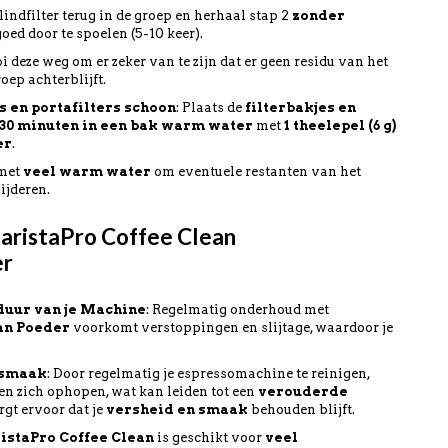
blindfilter terug in de groep en herhaal stap 2
zonder
ed door te spoelen (5-10 keer).
i deze weg om er zeker van te zijn dat er geen residu van het
oep achterblijft.
s en portafilters schoon
: Plaats de
filterbakjes en
30 minuten in een bak warm water
met
1 theelepel (6 g)
er
.
 met
veel warm water
om eventuele restanten van het
ijderen.
aristaPro Coffee Clean
er
duur van je Machine
: Regelmatig onderhoud met
an Poeder
voorkomt verstoppingen en slijtage, waardoor je
.
esmaak
: Door regelmatig je espressomachine te reinigen,
ten zich ophopen, wat kan leiden tot een
verouderde
orgt ervoor dat je
versheid en smaak
behouden blijft.
istaPro Coffee Clean
is geschikt voor
veel