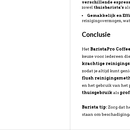
verschillende espre
zowel
thuisbarista’s
al
Gemakkelijk en Eff
reinigingsvermogen, wat z
Conclusie
Het
BaristaPro Coffe
keuze voor iedereen die
krachtige reiniging
zodat je altijd kunt ge
flush reinigingsmet
en het gebruik van het 
thuisgebruik
als
prof
Barista tip:
Zorg dat h
staan om beschadiging