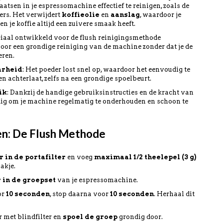
aatsen in je espressomachine effectief te reinigen, zoals de
ters. Het verwijdert
koffieolie
en
aanslag
, waardoor je
 je koffie altijd een zuivere smaak heeft.
ciaal ontwikkeld voor de flush reinigingsmethode
t voor een grondige reiniging van de machine zonder dat je de
eren.
arheid
: Het poeder lost snel op, waardoor het eenvoudig te
en achterlaat, zelfs na een grondige spoelbeurt.
ik
: Dankzij de handige gebruiksinstructies en de kracht van
dig om je machine regelmatig te onderhouden en schoon te
en: De Flush Methode
r in de portafilter
en voeg
maximaal 1/2 theelepel (3 g)
akje.
r in de groepset
van je espressomachine.
or
10 seconden
, stop daarna voor
10 seconden
. Herhaal dit
r met blindfilter en
spoel de groep
grondig door.