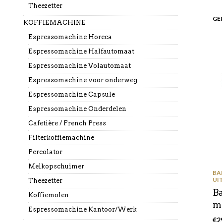
Theezetter
GE
KOFFIEMACHINE
Espressomachine Horeca
Espressomachine Halfautomaat
Espressomachine Volautomaat
Espressomachine voor onderweg
Espressomachine Capsule
Espressomachine Onderdelen
Cafetière / French Press
Filterkoffiemachine
Percolator
Melkopschuimer
BA
UI
Theezetter
B
Koffiemolen
m
Espressomachine Kantoor/Werk
€
2