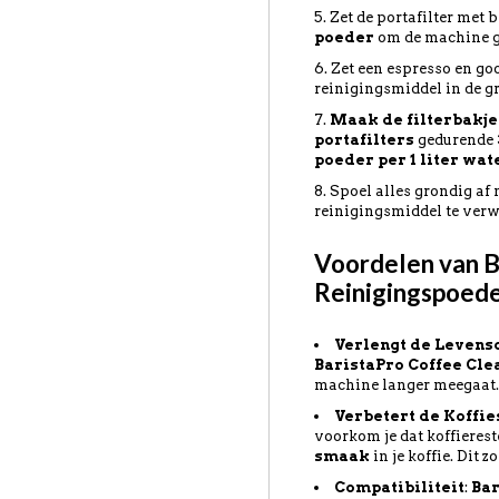
Zet de portafilter met 
poeder
om de machine go
Zet een espresso en goo
reinigingsmiddel in de gr
Maak de filterbakje
portafilters
gedurende
poeder per 1 liter wat
Spoel alles grondig af
reinigingsmiddel te verw
Voordelen van B
Reinigingspoed
Verlengt de Levens
BaristaPro Coffee Cle
machine langer meegaat
Verbetert de Koffi
voorkom je dat koffieres
smaak
in je koffie. Dit z
Compatibiliteit
:
Bar