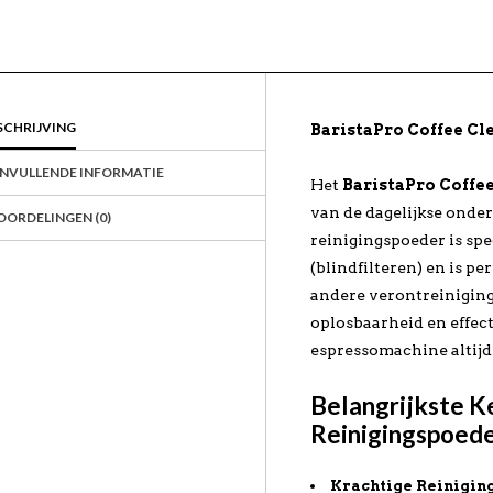
SCHRIJVING
BaristaPro Coffee C
NVULLENDE INFORMATIE
Het
BaristaPro Coffe
van de dagelijkse onde
OORDELINGEN (0)
reinigingspoeder is sp
(blindfilteren) en is pe
andere verontreiniging
oplosbaarheid en effect
espressomachine altijd 
Belangrijkste K
Reinigingspoed
Krachtige Reinigin