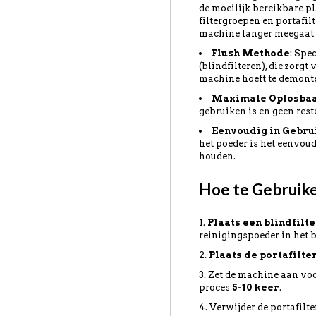
de moeilijk bereikbare pl
filtergroepen en portafil
machine langer meegaat en
Flush Methode
: Spe
(blindfilteren), die zorg
machine hoeft te demont
Maximale Oplosba
gebruiken is en geen rest
Eenvoudig in Gebru
het poeder is het eenvou
houden.
Hoe te Gebruik
Plaats een blindfilte
reinigingspoeder in het b
Plaats de portafilte
Zet de machine aan vo
proces
5-10 keer
.
Verwijder de portafilte