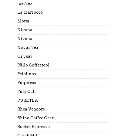
JoeFrex
La Marzocco
Motta
Nivona
Nivona
Novus Tea
Or Tea?
Pällo Coffeetool
Priolinox
Puqpress
Puly Caff
PURETEA
Rhea Vendors
Rhino Coffee Gear
Rocket Espresso
Quick Mill