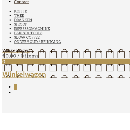
Contact
KOFFIE
THEE
DRANKEN
SIROOP
ESPRESSOMACHINE
BARISTA TOOLS
SLOW COFFEE
ONDERHOUD / REINIGING
Winkelwagen
€
0,00
/ 0 items
0
Winkelwagen
0