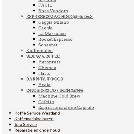
FACIL
Rhea Vendors
ESPRESSOMACHINE @Horeca
Gaggia Milano
Gaggia
La Marzocco
Rocket Espresso
Schaerer
Koffiemolen
SLOW COFFEE
Aeropress
Chemex
Hario
BARISTA TOOLS
Acaia
ONDERHOUD / REINIGING
Machine Cold Brew
Cafetto
Espressomachine Capsule
Koffie Service Westland
Koffiemachine huren
Jura Service
Reparatie en onderhoud