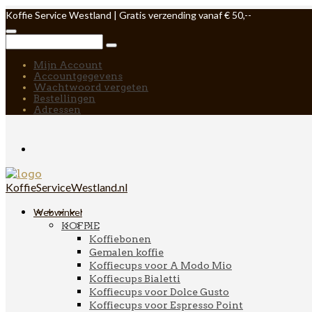
Koffie Service Westland | Gratis verzending vanaf € 50,--
Mijn Account
Accountgegevens
Wachtwoord vergeten
Bestellingen
Adressen
KoffieServiceWestland.nl
Webwinkel
KOFFIE
Koffiebonen
Gemalen koffie
Koffiecups voor A Modo Mio
Koffiecups Bialetti
Koffiecups voor Dolce Gusto
Koffiecups voor Espresso Point