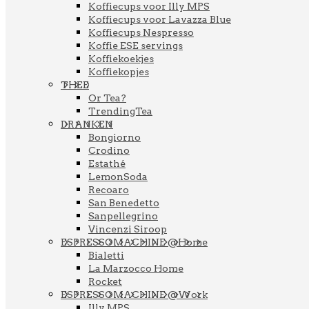
Koffiecups voor Illy MPS
Koffiecups voor Lavazza Blue
Koffiecups Nespresso
Koffie ESE servings
Koffiekoekjes
Koffiekopjes
THEE
Or Tea?
TrendingTea
DRANKEN
Bongiorno
Crodino
Estathé
LemonSoda
Recoaro
San Benedetto
Sanpellegrino
Vincenzi Siroop
ESPRESSOMACHINE @Home
Bialetti
La Marzocco Home
Rocket
ESPRESSOMACHINE @Work
Illy MPS