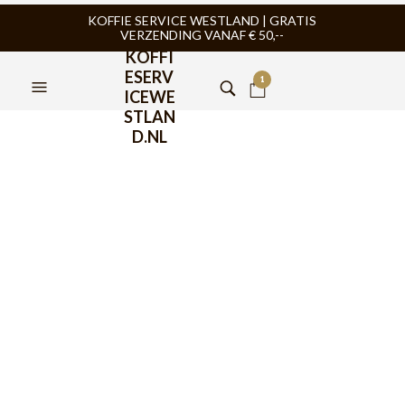
KOFFIE SERVICE WESTLAND | GRATIS
VERZENDING VANAF € 50,--
KOFFI
ESERV
1
ICEWE
STLAN
D.NL
Tampermat
FILTERS