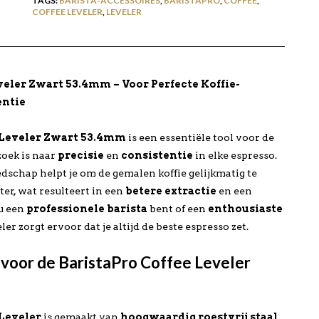
TAGS:
BARISTA-ACCESSOIRES
,
BARISTAPRO
,
COFFEE
,
COFFEE LEVELER
,
LEVELER
veler Zwart 53.4mm – Voor Perfecte Koffie-
entie
 Leveler Zwart 53.4mm
is een essentiële tool voor de
zoek is naar
precisie
en
consistentie
in elke espresso.
dschap helpt je om de gemalen koffie gelijkmatig te
ter, wat resulteert in een
betere extractie
en een
nu een
professionele barista
bent of een
enthousiaste
eler zorgt ervoor dat je altijd de beste espresso zet.
oor de BaristaPro Coffee Leveler
 Leveler
is gemaakt van
hoogwaardig roestvrij staal
,