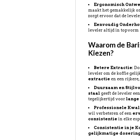
Ergonomisch Ontw
maakt het gemakkelijk om
zorgt ervoor dat de level
Eenvoudig Onderh
leveler altijd in topvorm
Waarom de Bari
Kiezen?
Betere Extractie
: D
leveler om de koffie geli
extractie
en een rijker
Duurzaam en Stijlvo
staal
geeft de leveler ee
tegelijkertijd voor
lange
Professionele Kwal
wil verbeteren of een
er
consistentie
in elke espr
Consistentie in je K
gelijkmatige doserin