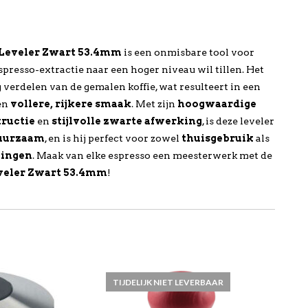
 Leveler Zwart 53.4mm
is een onmisbare tool voor
espresso-extractie naar een hoger niveau wil tillen. Het
ig verdelen van de gemalen koffie, wat resulteert in een
en
vollere, rijkere smaak
. Met zijn
hoogwaardige
tructie
en
stijlvolle zwarte afwerking
, is deze leveler
uurzaam
, en is hij perfect voor zowel
thuisgebruik
als
vingen
. Maak van elke espresso een meesterwerk met de
eveler Zwart 53.4mm
!
TIJDELIJK NIET LEVERBAAR