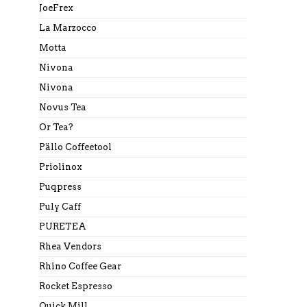
JoeFrex
La Marzocco
Motta
Nivona
Nivona
Novus Tea
Or Tea?
Pällo Coffeetool
Priolinox
Puqpress
Puly Caff
PURETEA
Rhea Vendors
Rhino Coffee Gear
Rocket Espresso
Quick Mill