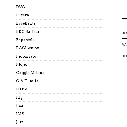
DVG
Eureka
Eccellente
EDO Barista
BE
Espazzola
AA
FACILenjoy
BE
Fiorenzato
Flojet
Gaggia Milano
G.A.T. Italia
Hario
Illy
Ilsa
IMS
Jura