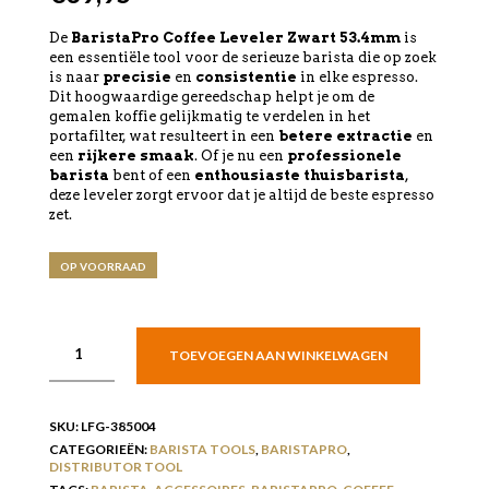
De
BaristaPro Coffee Leveler Zwart 53.4mm
is
een essentiële tool voor de serieuze barista die op zoek
is naar
precisie
en
consistentie
in elke espresso.
Dit hoogwaardige gereedschap helpt je om de
gemalen koffie gelijkmatig te verdelen in het
portafilter, wat resulteert in een
betere extractie
en
een
rijkere smaak
. Of je nu een
professionele
barista
bent of een
enthousiaste thuisbarista
,
deze leveler zorgt ervoor dat je altijd de beste espresso
zet.
OP VOORRAAD
TOEVOEGEN AAN WINKELWAGEN
SKU:
LFG-385004
CATEGORIEËN:
BARISTA TOOLS
,
BARISTAPRO
,
DISTRIBUTOR TOOL