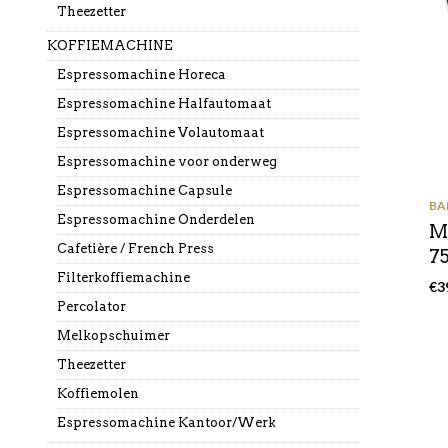
Theezetter
KOFFIEMACHINE
Espressomachine Horeca
Espressomachine Halfautomaat
Espressomachine Volautomaat
Espressomachine voor onderweg
Espressomachine Capsule
BA
Espressomachine Onderdelen
M
Cafetière / French Press
75
Filterkoffiemachine
€
3
Percolator
Melkopschuimer
Theezetter
Koffiemolen
Espressomachine Kantoor/Werk