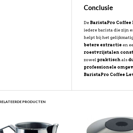
Conclusie
De
BaristaPro Coffee
iedere barista die zijn 
helpt bij het gelijkmat
betere extractie
en e
roestvrijstalen cons
zowel
praktisch
als
d
professionele omge
BaristaPro Coffee L
RELATEERDE PRODUCTEN