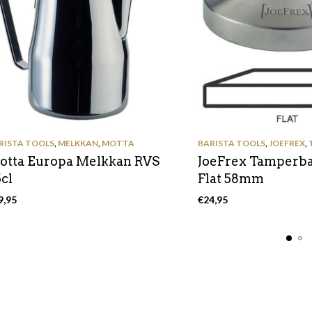
RISTA TOOLS
,
MELKKAN
,
MOTTA
BARISTA TOOLS
,
JOEFREX
,
otta Europa Melkkan RVS
JoeFrex Tamperb
cl
Flat 58mm
9,95
€
24,95