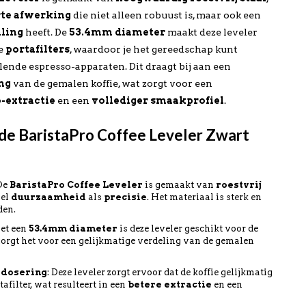
te afwerking
die niet alleen robuust is, maar ook een
aling
heeft. De
53.4mm diameter
maakt deze leveler
te
portafilters
, waardoor je het gereedschap kunt
lende espresso-apparaten. Dit draagt bij aan een
ng
van de gemalen koffie, wat zorgt voor een
-extractie
en een
vollediger smaakprofiel
.
de BaristaPro Coffee Leveler Zwart
 De
BaristaPro Coffee Leveler
is gemaakt van
roestvrij
wel
duurzaamheid
als
precisie
. Het materiaal is sterk en
den.
Met een
53.4mm diameter
is deze leveler geschikt voor de
zorgt het voor een gelijkmatige verdeling van de gemalen
edosering
: Deze leveler zorgt ervoor dat de koffie gelijkmatig
afilter, wat resulteert in een
betere extractie
en een