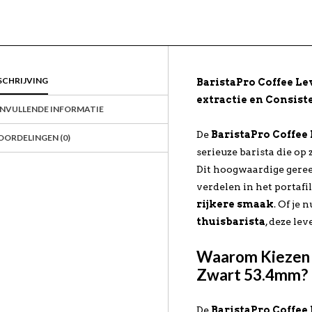
SCHRIJVING
BaristaPro Coffee Le
extractie en Consist
NVULLENDE INFORMATIE
De
BaristaPro Coffee
OORDELINGEN (0)
serieuze barista die op 
Dit hoogwaardige geree
verdelen in het portafil
rijkere smaak
. Of je 
thuisbarista
, deze lev
Waarom Kiezen v
Zwart 53.4mm?
De
BaristaPro Coffee