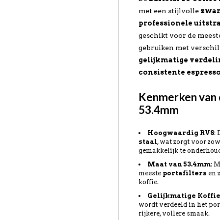
met een stijlvolle
zwar
professionele uitstr
geschikt voor de mees
gebruiken met verschil
gelijkmatige verdeli
consistente espresso
Kenmerken van 
53.4mm
Hoogwaardig RVS
:
staal
, wat zorgt voor zo
gemakkelijk te onderhou
Maat van 53.4mm
: 
meeste
portafilters
en 
koffie.
Gelijkmatige Koffi
wordt verdeeld in het port
rijkere, vollere smaak.