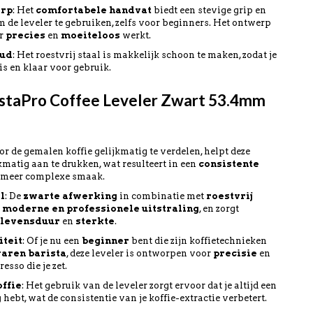
erp
: Het
comfortabele handvat
biedt een stevige grip en
 de leveler te gebruiken, zelfs voor beginners. Het ontwerp
er
precies
en
moeiteloos
werkt.
oud
: Het roestvrij staal is makkelijk schoon te maken, zodat je
 is en klaar voor gebruik.
staPro Coffee Leveler Zwart 53.4mm
oor de gemalen koffie gelijkmatig te verdelen, helpt deze
jkmatig aan te drukken, wat resulteert in een
consistente
e, meer complexe smaak.
l
: De
zwarte afwerking
in combinatie met
roestvrij
n
moderne en professionele uitstraling
, en zorgt
 levensduur
en
sterkte
.
iteit
: Of je nu een
beginner
bent die zijn koffietechnieken
varen barista
, deze leveler is ontworpen voor
precisie
en
esso die je zet.
offie
: Het gebruik van de leveler zorgt ervoor dat je altijd een
g
hebt, wat de consistentie van je koffie-extractie verbetert.