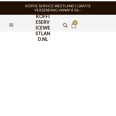
KOFFIE SERVICE WESTLAND | GRATIS
VERZENDING VANAF € 50,--
KOFFI
ESERV
0
ICEWE
STLAN
D.NL
Quick Mill
FILTERS
AANBIEDING
AANBIEDING