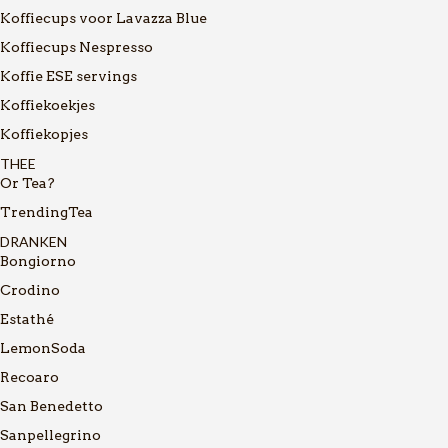
Koffiecups voor Lavazza Blue
Koffiecups Nespresso
Koffie ESE servings
Koffiekoekjes
Koffiekopjes
THEE
Or Tea?
TrendingTea
DRANKEN
Bongiorno
Crodino
Estathé
LemonSoda
Recoaro
San Benedetto
Sanpellegrino