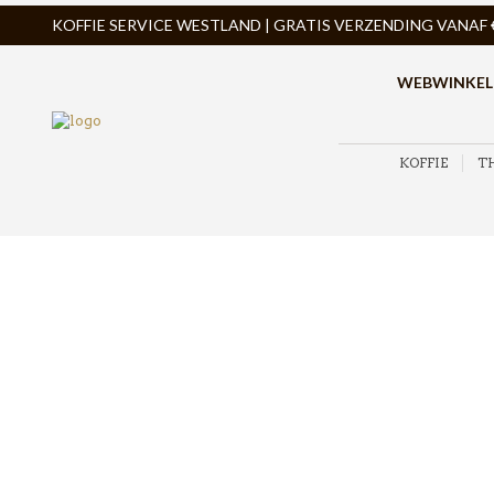
KOFFIE SERVICE WESTLAND | GRATIS VERZENDING VANAF € 
WEBWINKEL
KOFFIE
T
ZOEK PRODUCTEN
PRODUCTCATEGORIEËN