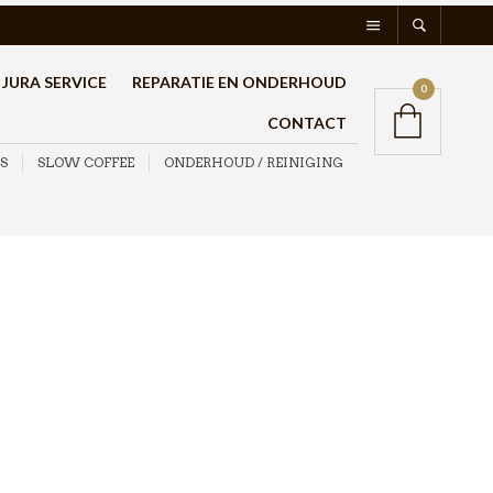
JURA SERVICE
REPARATIE EN ONDERHOUD
0
CONTACT
S
SLOW COFFEE
ONDERHOUD / REINIGING
Quick Mill 820 Zwart
Espressomachine
€
669,00