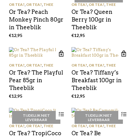
OR TEA?
,
OR TEA?
,
THEE
OR TEA?
,
OR TEA?
,
THEE
Or Tea? Peach
Or Tea? Queen
Monkey Pinch 80gr
Berry 100gr in
in Theeblik
Theeblik
€
12,95
€
12,95
OR TEA?
,
OR TEA?
,
THEE
OR TEA?
,
OR TEA?
,
THEE
Or Tea? The Playful
Or Tea? Tiffany’s
Pear 85gr in
Breakfast 100gr in
Theeblik
Theeblik
€
12,95
€
12,95
TIJDELIJK NIET
TIJDELIJK NIET
LEVERBAAR
LEVERBAAR
OR TEA?
,
OR TEA?
,
THEE
OR TEA?
,
OR TEA?
,
THEE
Or Tea? TropiCoco
Or Tea? Be