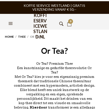
KOFFIE SERVICE WESTLAND | GRATIS
VERZENDING VANAF € 50,--
KOFFI
ESERV
0
ICEWE
STLAN
D.NL
HOME
/
THEE
/ OR TEA?
Or Tea?
Or Tea? Premium Thee
Een kunstzinnige en gedurfde theerevolutie: Or
Tea?
Met Or Tea? kies je voor een eigenzinnig premium
theemerk dat traditionele Chinese theecultuur
combineert met een hypermodern, artistiek design.
Elke blend heeft een uniek kunstwerk op de
verpakking en een eigen, sprekende
persoonlijkheid. Dit maakt het drinken van een
kop thee direct tot een visuele en smaakvolle
beleving.
Hierdoor
transformeer je een alledaags