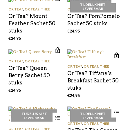
TIJDELIJK NIET
LEVERBAAR
OR TEA?
,
OR TEA?
,
THEE
OR TEA?
,
OR TEA?
,
THEE
Or Tea? Mount
Or Tea? PomPomelo
Feather Sachet 50
Sachet 50 stuks
stuks
€
24,95
€
24,95
OR TEA?
,
OR TEA?
,
THEE
OR TEA?
,
OR TEA?
,
THEE
Or Tea? Queen
Or Tea? Tiffany’s
Berry Sachet 50
Breakfast Sachet 50
stuks
stuks
€
24,95
€
24,95
TIJDELIJK NIET
TIJDELIJK NIET
LEVERBAAR
LEVERBAAR
OR TEA?
,
OR TEA?
,
THEE
OR TEA?
,
OR TEA?
,
THEE