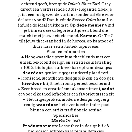
ochtend geeft, brengt de
Duke’s Blues
Earl Grey
direct een verfrissende citrus-elegantie. Zoek je
juist een rustgevende variant zonder cafeïne voor
de late avond? Dan biedt de
Beeeee Calm
kamille-
infusie de ideale uitkomst.
Op deze manier
vind
je binnen deze categorie altijd een blend die
matcht met jouw actuele mood.
Kortom
, Or Tea?
tilt jouw thee-aanbod in de horeca, op kantoor of
thuis naar een artistiek topniveau.
Plus- en minpunten
+
Hoogwaardige premium theeblends met een
uniek, bekroond design en artistieke uitstraling
+
100% biologisch afbreekbare piramidezakjes:
daardoor
geniet je gegarandeerd plasticvrij
+
Iconische, luchtdichte designblikken en doosjes;
hierdoor
blijft het aroma perfect beschermd
+
Zeer breed en creatief smaakassortiment,
zodat
er voor elke theeliefhebber een favoriet tussen zit
–
Het uitgesproken, moderne design oogt erg
trendy,
waardoor
het eventueel minder past
binnen een strikt traditionele setting
Specificaties
Merk:
Or Tea?
Productvormen:
Losse thee in designblik &
biologisch afbreekbare piramidezakjes