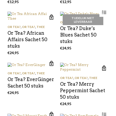
€
12,95
€
12,95
TIJDELIJK NIET
LEVERBAAR
OR TEA?
,
OR TEA?
,
THEE
OR TEA?
,
OR TEA?
,
THEE
Or Tea? Duke’s
Or Tea? African
Blues Sachet 50
Affairs Sachet 50
stuks
stuks
€
24,95
€
24,95
OR TEA?
,
OR TEA?
,
THEE
OR TEA?
,
OR TEA?
,
THEE
Or Tea? EverGinger
Or Tea? Merry
Sachet 50 stuks
Peppermint Sachet
€
24,95
50 stuks
€
24,95