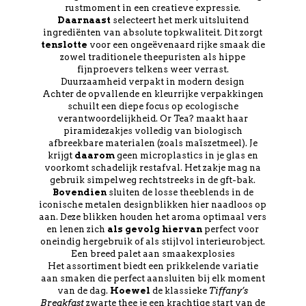
rustmoment in een creatieve expressie.
Daarnaast
selecteert het merk uitsluitend
ingrediënten van absolute topkwaliteit. Dit zorgt
tenslotte
voor een ongeëvenaard rijke smaak die
zowel traditionele theepuristen als hippe
fijnproevers telkens weer verrast.
Duurzaamheid verpakt in modern design
Achter de opvallende en kleurrijke verpakkingen
schuilt een diepe focus op ecologische
verantwoordelijkheid. Or Tea? maakt haar
piramidezakjes volledig van biologisch
afbreekbare materialen (zoals maïszetmeel). Je
krijgt
daarom
geen microplastics in je glas en
voorkomt schadelijk restafval. Het zakje mag na
gebruik simpelweg rechtstreeks in de gft-bak.
Bovendien
sluiten de losse theeblends in de
iconische metalen designblikken hier naadloos op
aan. Deze blikken houden het aroma optimaal vers
en lenen zich
als gevolg hiervan
perfect voor
oneindig hergebruik of als stijlvol interieurobject.
Een breed palet aan smaakexplosies
Het assortiment biedt een prikkelende variatie
aan smaken die perfect aansluiten bij elk moment
van de dag.
Hoewel
de klassieke
Tiffany’s
Breakfast
zwarte thee je een krachtige start van de