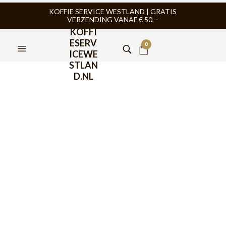
KOFFIE SERVICE WESTLAND | GRATIS
VERZENDING VANAF € 50,--
KOFFI
ESERV
0
ICEWE
STLAN
D.NL
Or Tea? TropiCoco 100gr in
Theeblik
€
12,95