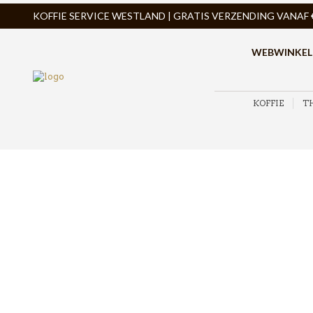
KOFFIE SERVICE WESTLAND | GRATIS VERZENDING VANAF € 
WEBWINKEL
KOFFIE
T
ZOEK PRODUCTEN
PRODUCTCATEGORIEËN