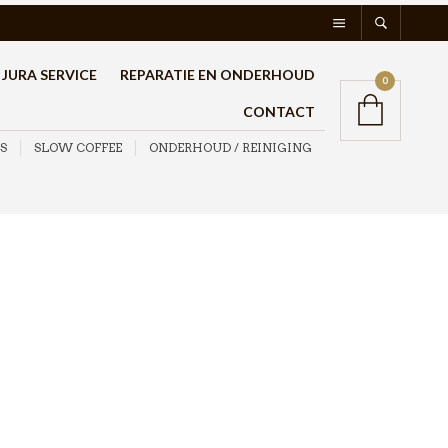
JURA SERVICE
REPARATIE EN ONDERHOUD
0
CONTACT
S
SLOW COFFEE
ONDERHOUD / REINIGING
Or Tea? Tiffany’s
Breakfast 100gr in
Theeblik