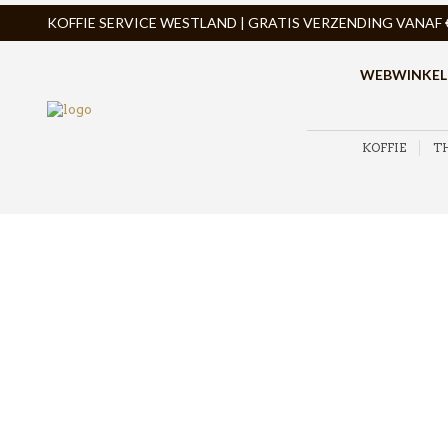
KOFFIE SERVICE WESTLAND | GRATIS VERZENDING VANAF € 
WEBWINKEL
KOFFIE
T
K