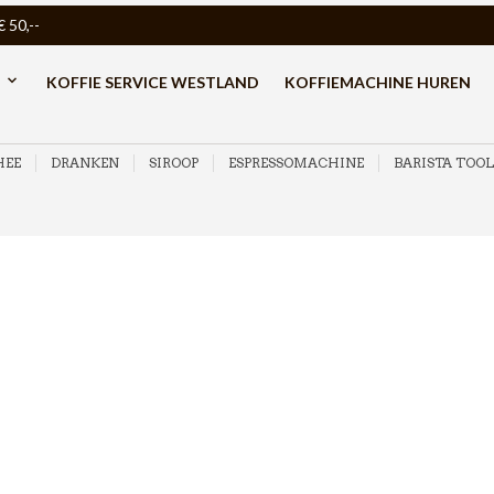
50,--
KOFFIE SERVICE WESTLAND
KOFFIEMACHINE HUREN
HEE
DRANKEN
SIROOP
ESPRESSOMACHINE
BARISTA TOOL
offie capsules voor Lavazza Espresso Point systeem capsulemachin