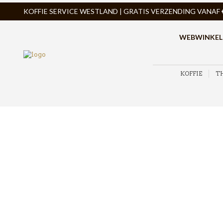
KOFFIE SERVICE WESTLAND | GRATIS VERZENDING VANAF € 
WEBWINKEL
KOFFIE
T