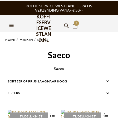
KOFFIE SERVICE WESTLAND | GRATIS
VERZENDING VANAF € 50,--
KOFFI
ESERV
0
ICEWE
STLAN
D.NL
HOME
/
MERKEN
/ SAECO
Saeco
Saeco
FILTERS
TIJDELIJK NIET
TIJDELIJK NIET