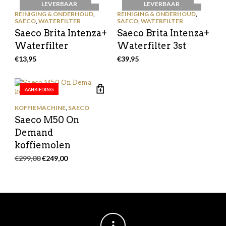
LEVERBAAR
LEVERBAAR
REINIGING & ONDERHOUD
,
REINIGING & ONDERHOUD
,
SAECO
,
WATERFILTER
SAECO
,
WATERFILTER
Saeco Brita Intenza+
Saeco Brita Intenza+
Waterfilter
Waterfilter 3st
€
13,95
€
39,95
AANBIEDING
KOFFIEMACHINE
,
SAECO
Saeco M50 On
Demand
koffiemolen
Oorspronkelijke
Huidige
€
299,00
€
249,00
prijs
prijs
was:
is:
€299,00.
€249,00.