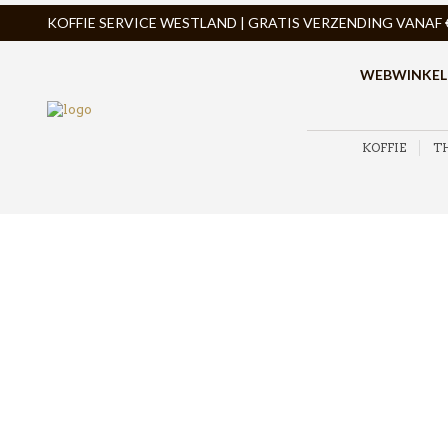
KOFFIE SERVICE WESTLAND | GRATIS VERZENDING VANAF € 
WEBWINKEL
KOFFIE
T
ZOEK PRODUCTEN
PRODUCTCATEGORIEËN