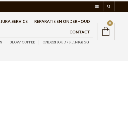
JURA SERVICE
REPARATIE EN ONDERHOUD
0
CONTACT
S
SLOW COFFEE
ONDERHOUD / REINIGING
Pure Tea theekist zwart
18 vaks
€
28,95