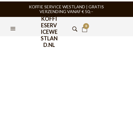
KOFFIE SERVICE WESTLAND | GRATIS
VERZENDING VANAF € 50,--
KOFFI
ESERV
0
ICEWE
STLAN
D.NL
Or Tea? Peach Monkey
Pinch Sachet 50 stuks
€
25,95
Or Tea? Peach Monkey Pinch heeft een briskly sweet