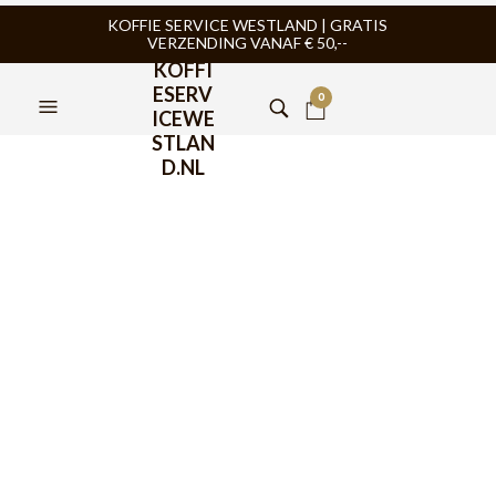
KOFFIE SERVICE WESTLAND | GRATIS
VERZENDING VANAF € 50,--
KOFFI
ESERV
0
ICEWE
STLAN
D.NL
Or Tea? Mount Feather
75gr in Theeblik
€
12,95