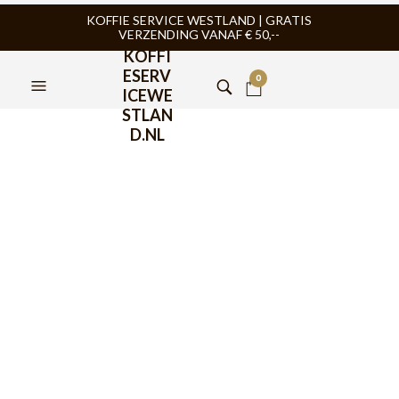
KOFFIE SERVICE WESTLAND | GRATIS
VERZENDING VANAF € 50,--
KOFFI
ESERV
0
ICEWE
STLAN
D.NL
Or Tea? A Night at the
Gentlemen’s Club Sachet
50 stuks
€
24,95