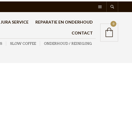
JURA SERVICE
REPARATIE EN ONDERHOUD
0
CONTACT
S
SLOW COFFEE
ONDERHOUD / REINIGING
Or Tea? EverGinger
Sachet 50 stuks
€
24,95