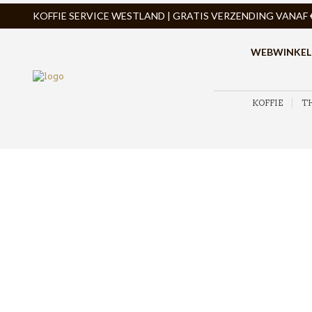
KOFFIE SERVICE WESTLAND | GRATIS VERZENDING VANAF € 
WEBWINKEL
KOFFIE
T
ZOEK PRODUCTEN
PRODUCTCATEGORIEËN