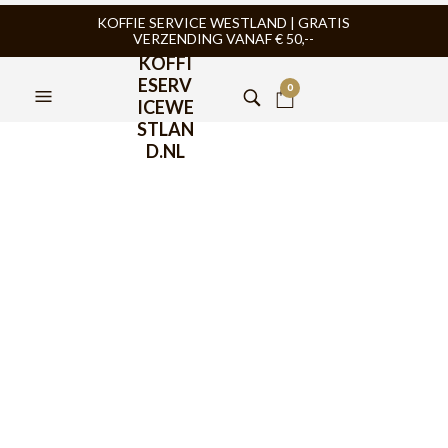
KOFFIE SERVICE WESTLAND | GRATIS
VERZENDING VANAF € 50,--
KOFFI
ESERV
0
ICEWE
STLAN
D.NL
Quick Mill 3035
Espressomachine
€
1.049,00