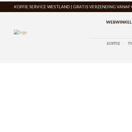
KOFFIE SERVICE WESTLAND | GRATIS VERZENDING VANAF € 
WEBWINKEL
KOFFIE
T