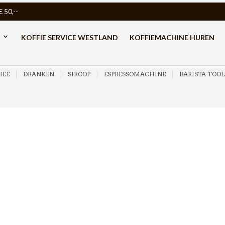
50,--
KOFFIE SERVICE WESTLAND
KOFFIEMACHINE HUREN
HEE
DRANKEN
SIROOP
ESPRESSOMACHINE
BARISTA TOOL
Nivona Espressomachines en onderhoudsproducten