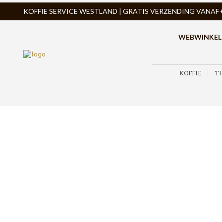
KOFFIE SERVICE WESTLAND | GRATIS VERZENDING VANAF € 
WEBWINKEL
KOFFIE
T
ZOEK PRODUCTEN
PRODUCTCATEGORIEËN