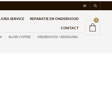
JURA SERVICE
REPARATIE EN ONDERHOUD
0
CONTACT
S
SLOW COFFEE
ONDERHOUD / REINIGING
Motta Design Set
Carbon
€
129,95